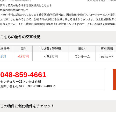
新日：2026年03月08日
次回更新予定日：2026
情報と差異がある場合は現況優先となります
情報の学区情報について
ト物件情報に記載されております通学区域(学区)情報は、国土数値情報ダウンロードサービスが提供す
元に加工したものですので、記載情報が現在の学区域と異なる場合がございます。国土数値情報ダウ
は言えません。また、通学区域(学区)は毎年見直しの対象となりますので、そちらを踏まえ学区情
こちらの物件の空室状況
部屋番号
賃料
共益費 / 管理費
間取り
専有面積
2
203
4.7万円
- / 0.2万円
ワンルーム
19.87ｍ
048-859-4661
センチュリー21さいたま住研
お問い合わせNO：RHS-038602-4805c
この物件に似た物件をチェック！