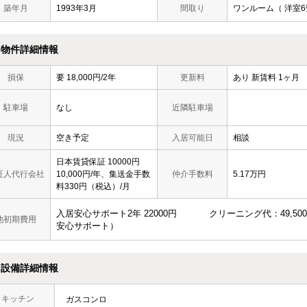
築年月
1993年3月
間取り
ワンルーム（ 洋室6
物件詳細情報
損保
要 18,000円/2年
更新料
あり 新賃料 1ヶ月
駐車場
なし
近隣駐車場
現況
空き予定
入居可能日
相談
日本賃貸保証 10000円
証人代行会社
10,000円/年、集送金手数
仲介手数料
5.17万円
料330円（税込）/月
入居安心サポート2年 22000円 クリーニング代：49,5
他初期費用
安心サポート）
設備詳細情報
キッチン
ガスコンロ