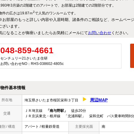
1993年3月築の2階建てのアパートで、お部屋は2階建ての2階部分です。
2
物件の広さは19.87ｍ
で人気のワンルームです。
※お部屋のもっと詳しい内容や入居時期、諸条件のご相談など、ホームペー
ございます。
気になることが御座いましたらお気軽にメールにて
お問い合わせ
ください。
048-859-4661
センチュリー21さいたま住研
お問い合わせNO：RHS-038602-4805c
物件基本情報
周辺MAP
所在地
埼玉県さいたま市桜区栄和３丁目
ＪＲ埼京線
「南与野駅」
徒歩20分
交通
ＪＲ京浜東北・根岸線 「北浦和駅」 栄和北町 バス乗車時間8分
種別 / 構造
アパート / 軽量鉄骨造
主要採光面
南