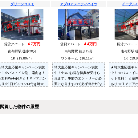
グリーンコスモ
アプロアメニティハイツ
イーグル
4.7万円
4.4万円
賃貸アパート
賃貸アパート
賃貸アパー
南与野駅 徒歩20分
南与野駅 徒歩19分
南与野駅 徒
1K（19.80㎡）
ワンルーム（16.11㎡）
1K（19.
☆埼大生応援キャンペーン実施
埼大生応援キャンペーン実施
★埼大生応援キャ
中！☆バストイレ別、南向き！
中！4つのお得な特典が受けら
中！ ☆バストイ
☆無料Wi-Fi付き☆ＴＶドアホン
れます。事前のエントリーが必
ット無料！ ☆室
あり☆1口ガスコンロ付き埼大
要になりますので必ず当社HPよ
あり ☆ＴＶドア
生に人気のエリア!!スーパー・
りエントリーしてください。 ☆
コンビニも近く買い物便利♪
インターネット無料！ ☆ロフト
付き！ ☆お洒落な内装！
閲覧した物件の履歴