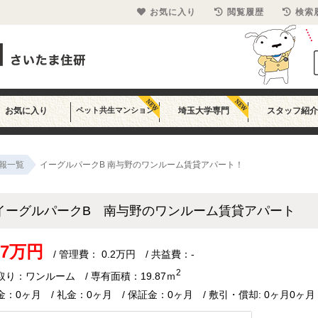
お気に入り
閲覧履歴
検索
お気に入り
ペット共生マンション
埼玉大学専門
スタッフ紹介
報一覧
イーグルパークB 南与野のワンルーム賃貸アパート！
イーグルパークB 南与野のワンルーム賃貸アパート
.7万円
/ 管理費： 0.2万円 / 共益費：-
2
取り：ワンルーム / 専有面積：19.87ｍ
金：0ヶ月 / 礼金：0ヶ月 / 保証金：0ヶ月 / 敷引・償却: 0ヶ月0ヶ月