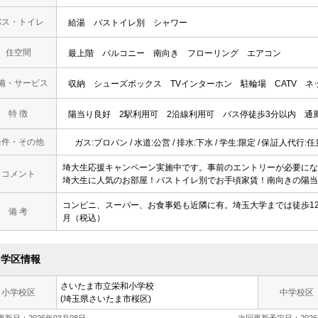
バス・トイレ
給湯
バストイレ別
シャワー
住空間
最上階
バルコニー
南向き
フローリング
エアコン
備・サービス
収納
シューズボックス
TVインターホン
駐輪場
CATV
ネ
特 徴
陽当り良好
2駅利用可
2沿線利用可
バス停徒歩3分以内
通
条件・その他
ガス:プロパン / 水道:公営 / 排水:下水 / 学生:限定 / 保証人代行:
埼大生応援キャンペーン実施中です。事前のエントリーが必要にな
コメント
埼大生に人気のお部屋！バストイレ別でお手頃家賃！南向きの陽
コンビニ、スーパー、お食事処も近隣に有。埼玉大学までは徒歩12
備 考
月（税込）
学区情報
さいたま市立栄和小学校
小学校区
中学校区
(埼玉県さいたま市桜区)