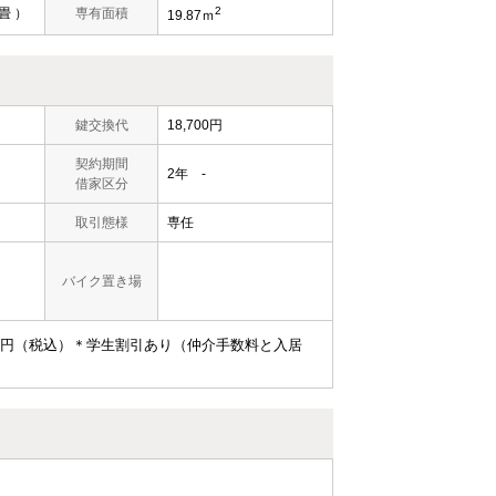
2
畳 ）
専有面積
19.87ｍ
鍵交換代
18,700円
契約期間
2年 -
借家区分
取引態様
専任
バイク置き場
00円（税込）＊学生割引あり（仲介手数料と入居