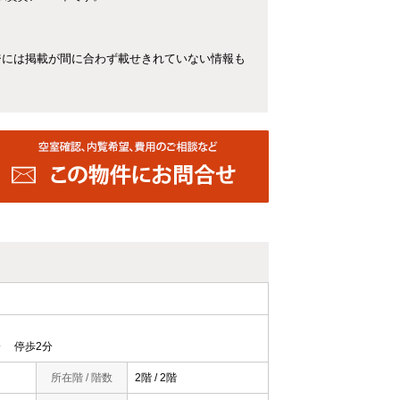
ジには掲載が間に合わず載せきれていない情報も
 停歩2分
所在階 / 階数
2階 / 2階