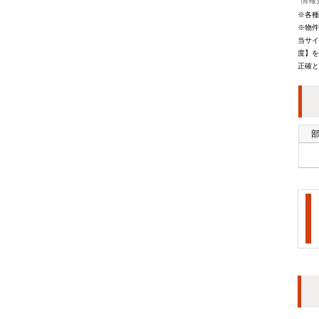
情報更
※各種
※物件
当サイ
度】を
正確と