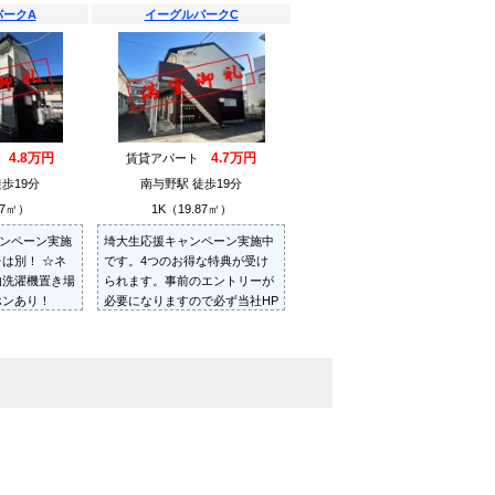
パークA
イーグルパークC
4.8万円
4.7万円
ト
賃貸アパート
歩19分
南与野駅 徒歩19分
87㎡）
1K（19.87㎡）
ンペーン実施
埼大生応援キャンペーン実施中
レは別！ ☆ネ
です。4つのお得な特典が受け
内洗濯機置き場
られます。事前のエントリーが
ホンあり！
必要になりますので必ず当社HP
よりエントリーしてください。