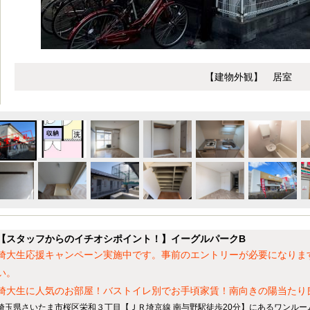
【建物外観】 居室
【スタッフからのイチオシポイント！】イーグルパークB
埼大生応援キャンペーン実施中です。事前のエントリーが必要になりま
い。
埼大生に人気のお部屋！バストイレ別でお手頃家賃！南向きの陽当たり
埼玉県さいたま市桜区栄和３丁目【ＪＲ埼京線 南与野駅徒歩20分】にあるワンルー