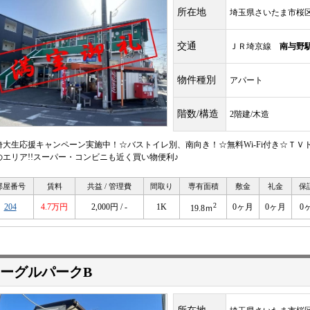
所在地
埼玉県さいたま市桜
交通
ＪＲ埼京線
南与野
物件種別
アパート
階数/構造
2階建/木造
埼大生応援キャンペーン実施中！☆バストイレ別、南向き！☆無料Wi-Fi付き☆ＴＶ
のエリア!!スーパー・コンビニも近く買い物便利♪
部屋番号
賃料
共益 / 管理費
間取り
専有面積
敷金
礼金
保
2
204
4.7万円
2,000円 / -
1K
0ヶ月
0ヶ月
0
19.8ｍ
ーグルパークB