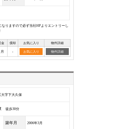
になりますので必ず当社HPよりエントリーし
！
証金
償却
お気に入り
物件詳細
ヶ月
-
お気に入り
物件詳細
区大字下大久保
駅
徒歩30分
築年月
2006年3月