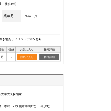
駅
徒歩19分
築年月
1992年10月
置き場あり ☆ＴＶドアホンあり！
証金
償却
お気に入り
物件詳細
ヶ月
-
お気に入り
物件詳細
区大字大久保領家
駅
本村 バス乗車時間17分 停歩9分