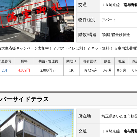
交通
ＪＲ埼京線
南与野
物件種別
アパート
階数/構造
2階建/軽量鉄骨造
埼大生応援キャンペーン実施中！ ☆バストイレは別！ ☆ネット無料！ ☆室内洗濯機
部屋番号
賃料
共益 / 管理費
間取り
専有面積
敷金
礼金
保
2
201
4.8万円
2,000円 / -
1K
0ヶ月
0ヶ月
0
19.87ｍ
バーサイドテラス
所在地
埼玉県さいたま市桜
交通
ＪＲ埼京線
南与野