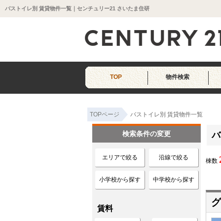
バストイレ別 賃貸物件一覧｜センチュリー21 さいたま住研
TOP
物件検索
TOPページ
バストイレ別 賃貸物件一覧
検索条件の変更
バ
エリアで絞る
沿線で絞る
棟数
小学校から探す
中学校から探す
グ
賃料