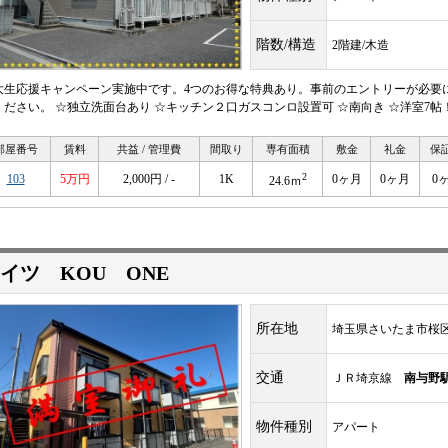
階数/構造
2階建/木造
大生応援キャンペーン実施中です。4つのお得な特典あり。事前のエントリーが必要
ください。 ☆独立洗面台あり ☆キッチン２口ガスコンロ設置可 ☆南向き ☆洋室7帖
部屋番号
賃料
共益 / 管理費
間取り
専有面積
敷金
礼金
保
2
103
5万円
2,000円 / -
1K
0ヶ月
0ヶ月
0
24.6ｍ
イツ KOU ONE
所在地
埼玉県さいたま市桜
交通
ＪＲ埼京線
南与野
物件種別
アパート