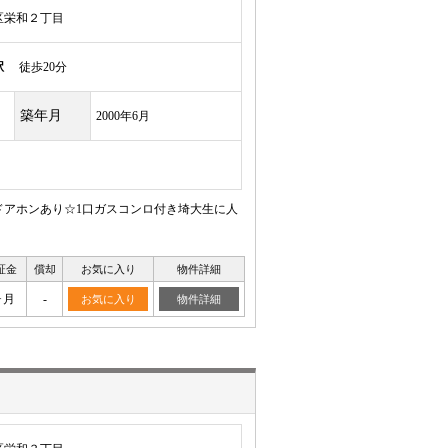
区栄和２丁目
駅
徒歩20分
築年月
2000年6月
ドアホンあり☆1口ガスコンロ付き埼大生に人
証金
償却
お気に入り
物件詳細
ヶ月
-
お気に入り
物件詳細