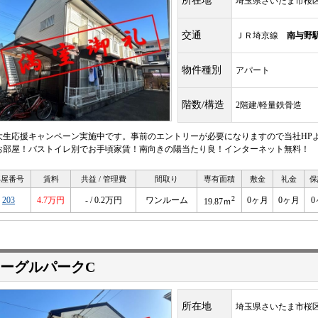
所在地
埼玉県さいたま市桜
交通
ＪＲ埼京線
南与野
物件種別
アパート
階数/構造
2階建/軽量鉄骨造
大生応援キャンペーン実施中です。事前のエントリーが必要になりますので当社HP
お部屋！バストイレ別でお手頃家賃！南向きの陽当たり良！インターネット無料！
部屋番号
賃料
共益 / 管理費
間取り
専有面積
敷金
礼金
保
2
203
4.7万円
- / 0.2万円
ワンルーム
0ヶ月
0ヶ月
0
19.87ｍ
ーグルパークC
所在地
埼玉県さいたま市桜