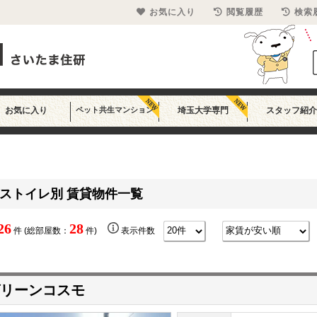
お気に入り
閲覧履歴
検索
お気に入り
ペット共生マンション
埼玉大学専門
スタッフ紹介
ストイレ別 賃貸物件一覧
26
28
件 (総部屋数：
件)
表示件数
リーンコスモ