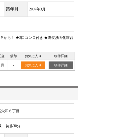
築年月
2007年3月
から！ ★2口コンロ付き ★洗髪洗面化粧台
証金
償却
お気に入り
物件詳細
ヶ月
-
お気に入り
物件詳細
区栄和６丁目
駅
徒歩30分