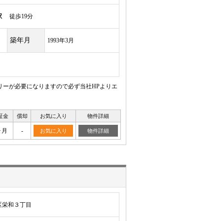
駅
徒歩19分
築年月
1993年3月
リーが必要になりますので必ず当社HPよりエ
証金
償却
お気に入り
物件詳細
ヶ月
-
お気に入り
物件詳細
区栄和３丁目