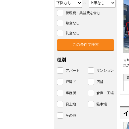
～
管理費・共益費を含む
敷金なし
礼金なし
種別
☆
気
アパート
マンション
戸建て
店舗
事務所
倉庫・工場
貸土地
駐車場
イ
その他