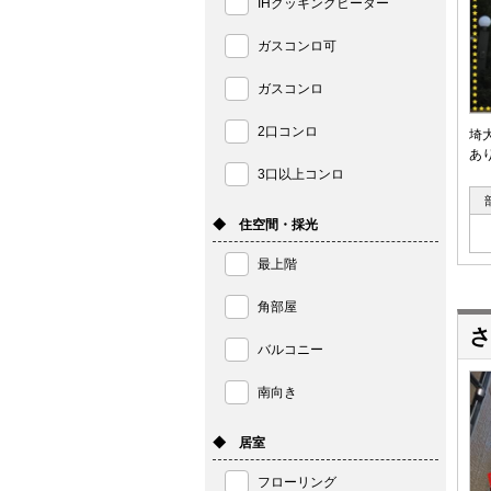
IHクッキングヒーター
ガスコンロ可
ガスコンロ
2口コンロ
埼
あ
3口以上コンロ
◆ 住空間・採光
最上階
角部屋
さ
バルコニー
南向き
◆ 居室
フローリング