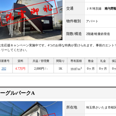
交通
ＪＲ埼京線
南与野
物件種別
アパート
階数/構造
2階建/軽量鉄骨造
大生応援キャンペーン実施中です。4つのお得な特典が受けられます。事前のエント
トリーしてください。
部屋番号
賃料
共益 / 管理費
間取り
専有面積
敷金
礼金
保
2
202
4.7万円
2,000円 / -
1K
0ヶ月
0ヶ月
0
19.87ｍ
ーグルパークA
所在地
埼玉県さいたま市桜