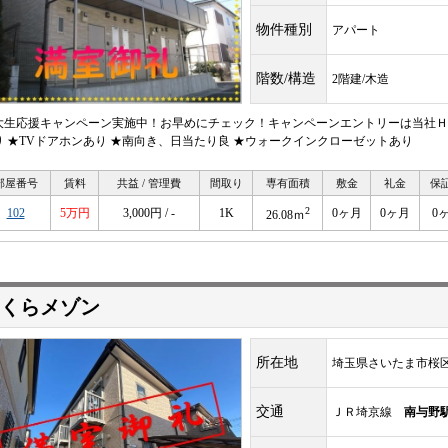
物件種別
アパート
階数/構造
2階建/木造
大生応援キャンペーン実施中！お早めにチェック！キャンペーンエントリーは当社ＨＰ
り ★TVドアホンあり ★南向き、日当たり良 ★ウォークインクローゼットあり
部屋番号
賃料
共益 / 管理費
間取り
専有面積
敷金
礼金
保
2
102
5万円
3,000円 / -
1K
0ヶ月
0ヶ月
0
26.08ｍ
くらメゾン
所在地
埼玉県さいたま市桜
交通
ＪＲ埼京線
南与野