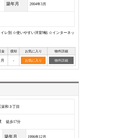
築年月
2004年3月
イレ別 ☆使いやすい洋室9帖 ☆インターネッ
証金
償却
お気に入り
物件詳細
ヶ月
-
お気に入り
物件詳細
区栄和３丁目
駅
徒歩17分
築年月
1996年12月