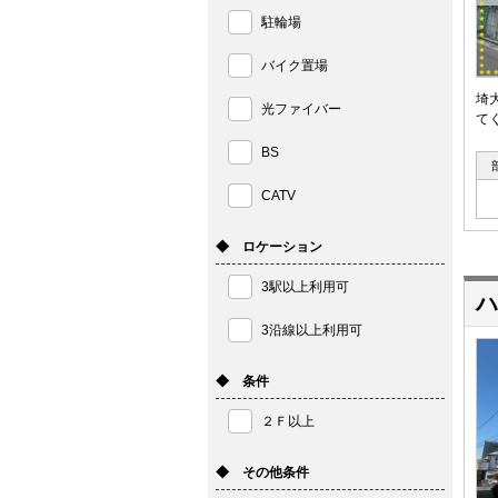
駐輪場
バイク置場
埼
光ファイバー
て
BS
CATV
◆ ロケーション
3駅以上利用可
ハ
3沿線以上利用可
◆ 条件
２Ｆ以上
◆ その他条件