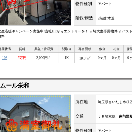
物件種別
アパート
階数/構造
2階建/木造
大生応援キャンペーン実施中!当社HPからエントリーを！ ☆埼大生専用物件 ☆バスト
無料
部屋番号
賃料
共益 / 管理費
間取り
専有面積
敷金
礼金
保
2
103
5万円
2,000円 / -
1K
0ヶ月
0ヶ月
0
19.8ｍ
ムール栄和
所在地
埼玉県さいたま市桜
交通
ＪＲ埼京線
南与野
物件種別
アパート