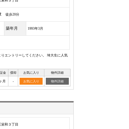
区栄和３丁目
駅
徒歩20分
築年月
1993年3月
よりエントリーしてください。 埼大生に人気
証金
償却
お気に入り
物件詳細
ヶ月
-
お気に入り
物件詳細
区栄和３丁目