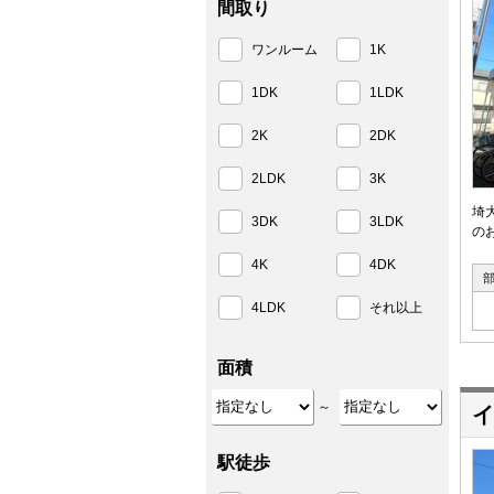
間取り
ワンルーム
1K
1DK
1LDK
2K
2DK
2LDK
3K
埼
3DK
3LDK
の
4K
4DK
4LDK
それ以上
面積
～
イ
駅徒歩