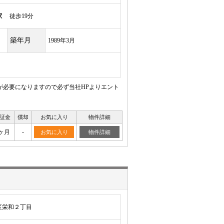
駅
徒歩19分
築年月
1989年3月
が必要になりますので必ず当社HPよりエント
証金
償却
お気に入り
物件詳細
ヶ月
-
お気に入り
物件詳細
区栄和２丁目