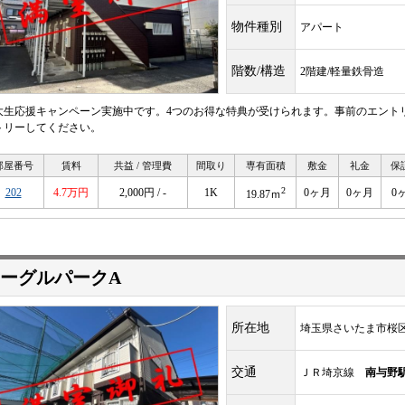
物件種別
アパート
階数/構造
2階建/軽量鉄骨造
大生応援キャンペーン実施中です。4つのお得な特典が受けられます。事前のエント
トリーしてください。
部屋番号
賃料
共益 / 管理費
間取り
専有面積
敷金
礼金
保
2
202
4.7万円
2,000円 / -
1K
0ヶ月
0ヶ月
0
19.87ｍ
ーグルパークA
所在地
埼玉県さいたま市桜
交通
ＪＲ埼京線
南与野