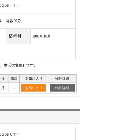
区栄和４丁目
駅
徒歩20分
築年月
1987年10月
、生活大変便利です♪
証金
償却
お気に入り
物件詳細
ヶ月
-
お気に入り
物件詳細
区栄和３丁目