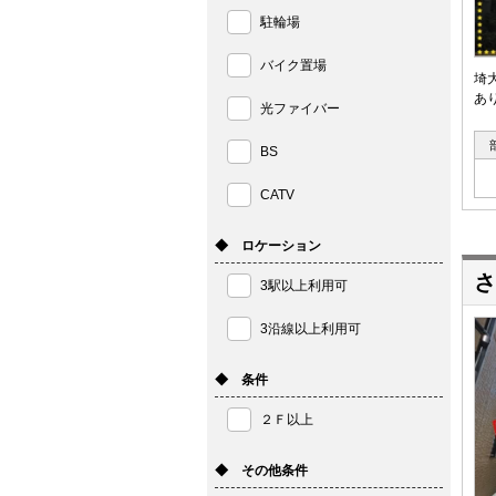
駐輪場
バイク置場
埼
あ
光ファイバー
BS
CATV
◆ ロケーション
さ
3駅以上利用可
3沿線以上利用可
◆ 条件
２Ｆ以上
◆ その他条件