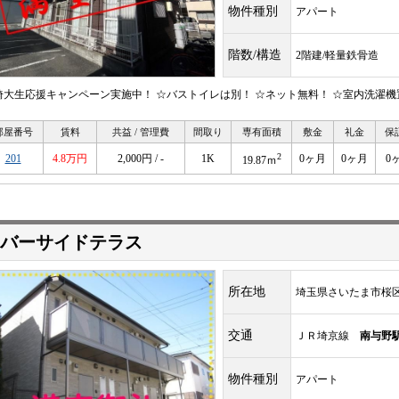
物件種別
アパート
階数/構造
2階建/軽量鉄骨造
埼大生応援キャンペーン実施中！ ☆バストイレは別！ ☆ネット無料！ ☆室内洗濯機
部屋番号
賃料
共益 / 管理費
間取り
専有面積
敷金
礼金
保
2
201
4.8万円
2,000円 / -
1K
0ヶ月
0ヶ月
0
19.87ｍ
バーサイドテラス
所在地
埼玉県さいたま市桜
交通
ＪＲ埼京線
南与野
物件種別
アパート