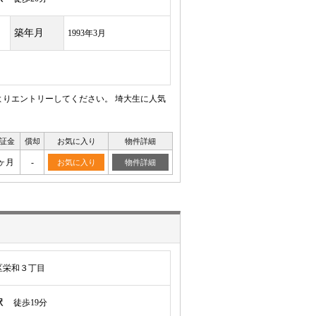
築年月
1993年3月
よりエントリーしてください。 埼大生に人気
証金
償却
お気に入り
物件詳細
ヶ月
-
お気に入り
物件詳細
区栄和３丁目
駅
徒歩19分