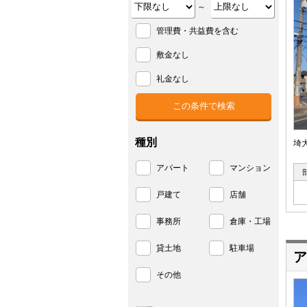
～
管理費・共益費を含む
敷金なし
礼金なし
種別
埼
アパート
マンション
戸建て
店舗
事務所
倉庫・工場
貸土地
駐車場
ア
その他