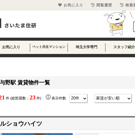
お気に入り
閲覧履歴
検索
お気に入り
ペット共生マンション
埼玉大学専門
スタッフ紹介
与野駅 賃貸物件一覧
21
23
件 (総部屋数：
件)
表示件数
ルショウハイツ