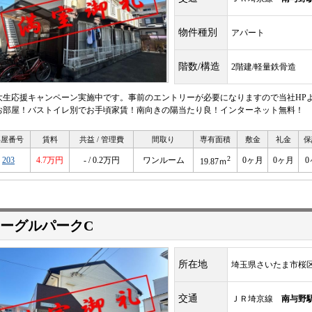
物件種別
アパート
階数/構造
2階建/軽量鉄骨造
大生応援キャンペーン実施中です。事前のエントリーが必要になりますので当社HP
お部屋！バストイレ別でお手頃家賃！南向きの陽当たり良！インターネット無料！
部屋番号
賃料
共益 / 管理費
間取り
専有面積
敷金
礼金
保
2
203
4.7万円
- / 0.2万円
ワンルーム
0ヶ月
0ヶ月
0
19.87ｍ
ーグルパークC
所在地
埼玉県さいたま市桜
交通
ＪＲ埼京線
南与野