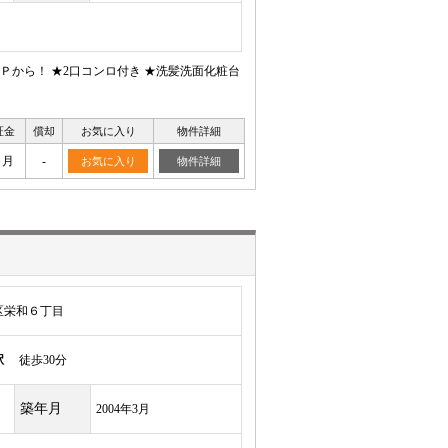
から！ ★2口コンロ付き ★洗髪洗面化粧台
証金
償却
お気に入り
物件詳細
ヶ月
-
お気に入り
物件詳細
区栄和６丁目
駅
徒歩30分
築年月
2004年3月