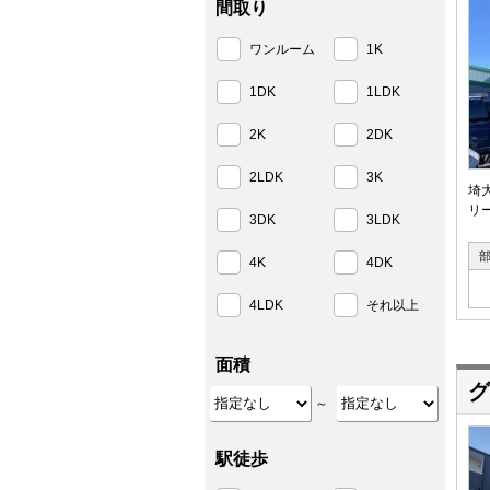
間取り
ワンルーム
1K
1DK
1LDK
2K
2DK
2LDK
3K
埼
リ
3DK
3LDK
4K
4DK
4LDK
それ以上
面積
グ
～
駅徒歩