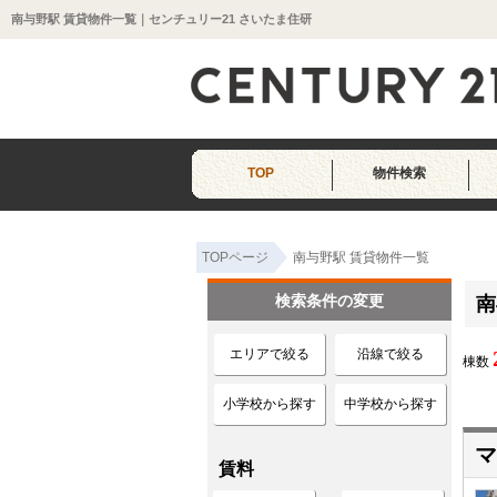
南与野駅 賃貸物件一覧｜センチュリー21 さいたま住研
TOP
物件検索
TOPページ
南与野駅 賃貸物件一覧
検索条件の変更
南
エリアで絞る
沿線で絞る
棟数
小学校から探す
中学校から探す
マ
賃料