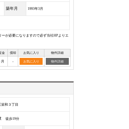
築年月
1993年3月
リーが必要になりますので必ず当社HPよりエ
証金
償却
お気に入り
物件詳細
ヶ月
-
お気に入り
物件詳細
区栄和３丁目
駅
徒歩19分