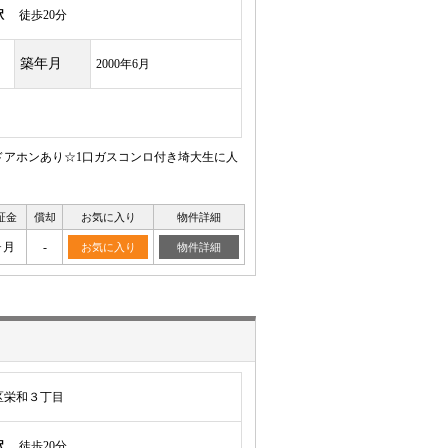
駅
徒歩20分
築年月
2000年6月
ドアホンあり☆1口ガスコンロ付き埼大生に人
証金
償却
お気に入り
物件詳細
ヶ月
-
お気に入り
物件詳細
区栄和３丁目
駅
徒歩20分