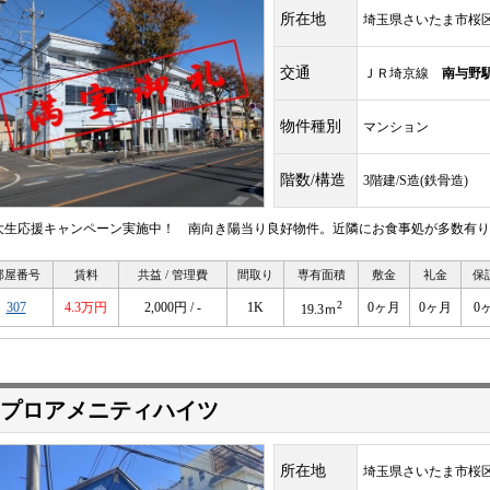
所在地
埼玉県さいたま市桜
交通
ＪＲ埼京線
南与野
物件種別
マンション
階数/構造
3階建/S造(鉄骨造)
大生応援キャンペーン実施中！ 南向き陽当り良好物件。近隣にお食事処が多数有り
部屋番号
賃料
共益 / 管理費
間取り
専有面積
敷金
礼金
保
2
307
4.3万円
2,000円 / -
1K
0ヶ月
0ヶ月
0
19.3ｍ
プロアメニティハイツ
所在地
埼玉県さいたま市桜