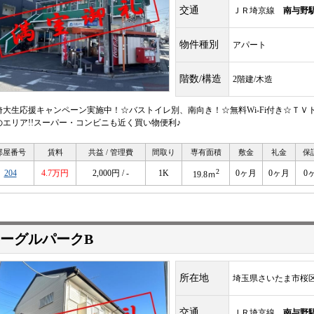
交通
ＪＲ埼京線
南与野
物件種別
アパート
階数/構造
2階建/木造
埼大生応援キャンペーン実施中！☆バストイレ別、南向き！☆無料Wi-Fi付き☆ＴＶ
のエリア!!スーパー・コンビニも近く買い物便利♪
部屋番号
賃料
共益 / 管理費
間取り
専有面積
敷金
礼金
保
2
204
4.7万円
2,000円 / -
1K
0ヶ月
0ヶ月
0
19.8ｍ
ーグルパークB
所在地
埼玉県さいたま市桜
交通
ＪＲ埼京線
南与野