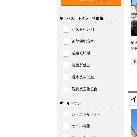
◆ バス・トイレ・洗面所
バストイレ別
追焚機能浴室
埼
の
浴室乾燥機
洗面所独立
温水洗浄便座
洗髪洗面化粧台
イ
◆ キッチン
システムキッチン
オール電化