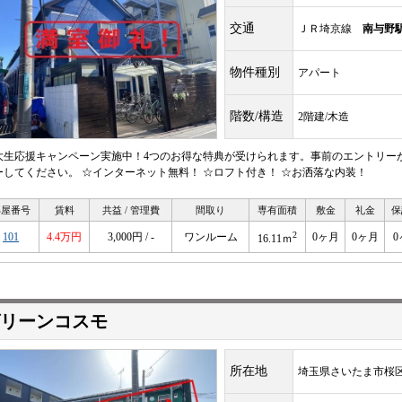
交通
ＪＲ埼京線
南与野
物件種別
アパート
階数/構造
2階建/木造
大生応援キャンペーン実施中！4つのお得な特典が受けられます。事前のエントリー
ーしてください。 ☆インターネット無料！ ☆ロフト付き！ ☆お洒落な内装！
部屋番号
賃料
共益 / 管理費
間取り
専有面積
敷金
礼金
保
2
101
4.4万円
3,000円 / -
ワンルーム
0ヶ月
0ヶ月
0
16.11ｍ
リーンコスモ
所在地
埼玉県さいたま市桜