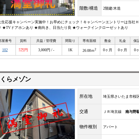
階数/構造
2階建/木造
大生応援キャンペーン実施中！お早めにチェック！キャンペーンエントリーは当社ＨＰ
り ★TVドアホンあり ★南向き、日当たり良 ★ウォークインクローゼットあり
部屋番号
賃料
共益 / 管理費
間取り
専有面積
敷金
礼金
保
2
102
5万円
3,000円 / -
1K
0ヶ月
0ヶ月
0
26.08ｍ
くらメゾン
所在地
埼玉県さいたま市桜
交通
ＪＲ埼京線
南与野
物件種別
アパート