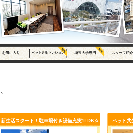
お気に入り
ペット共生マンション
埼玉大学専門
スタッフ紹介
い。
新生活スタート！駐車場付き設備充実1LDK☆
ペット共生