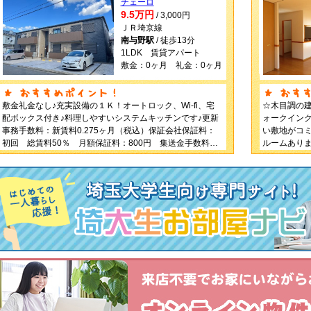
チェーロ
9.5万円
/ 3,000円
ＪＲ埼京線
南与野駅
/ 徒歩13分
1LDK 賃貸アパート
敷金：0ヶ月 礼金：0ヶ月
敷金礼金なし♪充実設備の１Ｋ！オートロック、Wi-fi、宅
☆木目調の建
配ボックス付き♪料理しやすいシステムキッチンです♪更新
ォークインク
事務手数料：新賃料0.275ヶ月（税込）保証会社保証料：
い敷地がコミ
初回 総賃料50％ 月額保証料：800円 集送金手数料
ルームありま
440円（税込）/月
0.55ヶ月
料50％）集