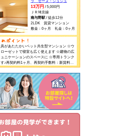
ラ セーヌ・シュシュ
13万円
/ 5,000円
ＪＲ埼京線
南与野駅
/ 徒歩12分
2LDK 賃貸マンション
敷金：0ヶ月 礼金：0ヶ月
具があたたかいペット共生型マンション ☆ウ
ローゼットで寝室も広く使えます ☆建物の広
ュニケーションのスペースに ☆専用トランク
す♪再契約料1ヶ月、再契約手数料：新賃料
（税込）保証会社保証料：月額800円（初回総賃
送金手数料毎月440円（税込）