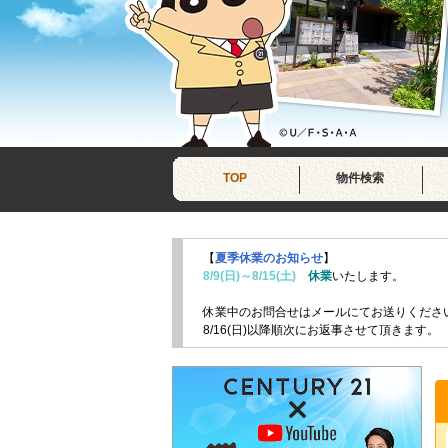
TOP
物件検索
【
夏季休業のお知らせ
】
8/9(日)～8/15(土)
休業
いたします。
休業中のお問合せはメールにてお送りくださ
8/16(日)以降順次にお返事させて頂きます。
8/6 南与野
2LDK
徒歩
6
分
ペット相談可能
動物病院も徒歩圏内
『メゾンスズキ』
←詳細はクリック