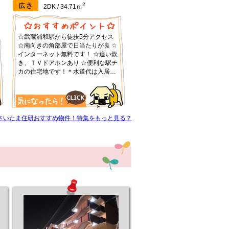
2
2DK / 34.71ｍ
☆武蔵浦和駅から徒歩5分アクセス
☆南向きの角部屋で日当たりが良 ☆
インターネット無料です！ ☆追い炊
き、ＴＶドアホンあり ☆便利な駅チ
カの住宅地です！＊水道代は入居者
が増えるごとに2000円加算。定期
借家（再契約型）です。再契約料1
ヶ月、再契約手数料：新賃料0.55ヶ
月
さいたま住研おすすめ物件！特集をもっと見る？