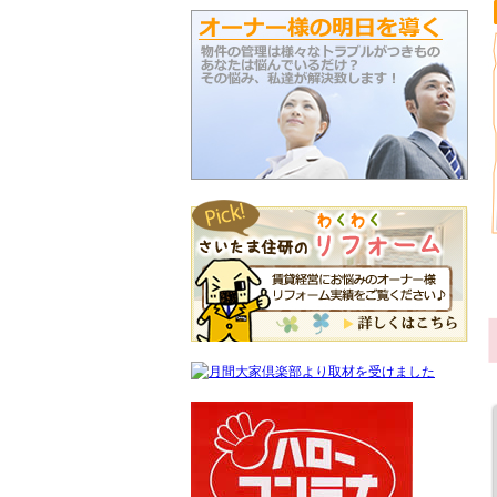
5/28
暑い日
が続いていますね
皆様いかがお過ごしでしょうか(>_<)
さいたま住研の
涼しーーい
店内で
ゆっくりお部屋探しやご相談しましょう
5/26
新生活
のスタートは
お部屋探し
から
南与野
を中心に賃貸物件をご紹介します
5/25 武蔵浦和
1K
徒歩
10分
一人暮らしには広めな
8.2
帖の洋室(´-｀*)
『パールレジデンス』
←詳細はクリック
5/22 テナント物件のご案内です
交通量の多い
埼大通り沿い
広さ
約97坪
業種業態ぜーーんぶご相談可能です
『マルショウハイツ』
←詳細はここから
5/19 本日も最高気温
30℃
…
熱中症
に気を付けてお過ごしください
5/18 春の引っ越しシーズンが落ち着き、
5月は物件が出始める
穴場の時期
です(*‘∀‘)