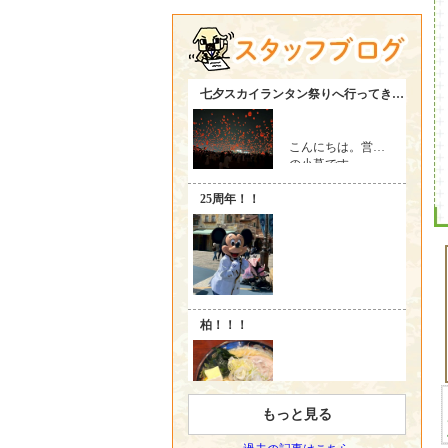
駅徒歩6分 2LDK
ペット相談！ネット無料！最上階角部
屋！
7/6 南与野
戸建て
徒歩
6
分
2026年08月04日
エクレール与野本町Ⅱ
家の建て替えやリフォームなど…
与野本町駅徒歩4分 1R
短期貸し専用
の物件です(*_ _)
グリーンを活かしたリノベデザインルー
『西堀貸家』
←詳細はこちらから
ム！必見！
2026年08月02日
コモド 日進駅徒歩4
7/3
駐車場有り
の南与野
1LDK
分 1K
南向きの陽当たりの良いお部屋(^^)/
無料Wi-Fiあり！洋室7帖、南向き角部
『中村ハイツ』
←クリック必須です
屋！
2026年08月02日
リバーサイド別所沼
中浦和駅徒歩5分 1R
7/2 2026年も残り
半分
…
ロフト付き１R、陽当たり良、角部屋！
「
そろそろ動こうかな
」とお考えの方、
2026年07月31日
ラセーヌ シュシュ
ぜひこの機会にご相談くださいませ
南与野駅12分 2LDK
礼金無し ペットの飼える2LDK 南向
6/29 中浦和
1DK
徒歩
1
分
きリビングはぬくもり満載のお部屋！
2026年06月27日
通勤にもお出かけにも便利な駅近
スペリオル 浦和駅徒
歩7分 1LDK
『ハイムK』
←詳細はこちらから
ペット共生マンション！最上階角部屋！
オートロックあり、ネット無料！
6/26 週末は
台風予報
…
2026年03月08日
マルショウハイツ 埼
外出の際はお気を付けくださいませ
もっと見る
玉大学まで徒歩10分 1R
お電話でのご相談・お問合せも可能です
南向き日当たり良！ 収納は2ヶ所、室