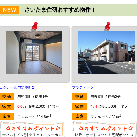
さいたま住研おすすめ物件！
エクレール与野本町2
プラティーク
して
与野本町 / 徒歩4分
与野本町 / 徒歩3分
6.6万円
(共:2,000円 / 管:-)
7万円
(共:3,000円 / 管:-)
2
2
ワンルーム / 24.6ｍ
ワンルーム / 28ｍ
☆バストイレ別 ☆ＴＶモニターホン
駅近！オートロック！宅配ボックス