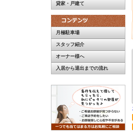
貸家・戸建て
お客様のご希望にあった物件
お探しします
6/11 西浦和
2K
徒歩
7
分
2駅使える便利な立地
『野島ハイツ』
←詳細はクリック
月極駐車場
6/9 与野本町
1R
徒歩
6
分
スタッフ紹介
今っぽい内装にリフォーム済みの物件
オーナー様へ
『エクレール与野本町Ⅱ』
←詳細はこちら
6/5 梅雨入り前にお部屋探しに
入居から退出までの流れ
お越しください
6/2 明日は
台風
関東
直撃
です。
弊社は定休日なので、
お部屋探しは
台風一過の青空
の時に
お待ちしております
5/29 初めての一人暮らしに
北与野徒歩
6
分
さいたま新都心徒歩
7
分
『キョウエイハイツ』
←
詳細はクリック