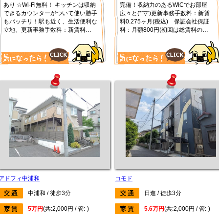
あり ☆Wi-Fi無料！ キッチンは収納
完備！収納力のあるWICでお部屋
できるカウンターがついて使い勝手
広々と(*’▽’)更新事務手数料：新賃
もバッチリ！駅も近く、生活便利な
料0.275ヶ月(税込) 保証会社保証
立地。更新事務手数料：新賃料
料：月額800円(初回は総賃料の
0.275ヶ月(税込) 保証会社保証料：
50％)
初回は総賃料の50％、集送金手数
料：毎月330円(税込)
アドフィ中浦和
コモド
中浦和 / 徒歩3分
日進 / 徒歩3分
5万円
(共:2,000円 / 管:-)
5.6万円
(共:2,000円 / 管:-)