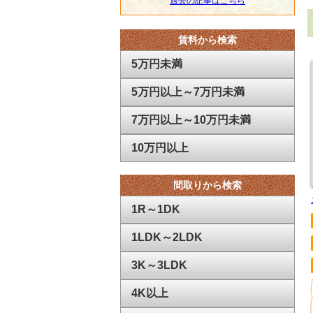
過去の記事はこちら
内洗濯機置場あり！
2026年03月07日
さくらメゾン 埼玉大
6/25
内見・来店予約
はWebから
学まで9分 1K
→→
【お問合せフォーム】
←←
賃料から検索
BT別、都市ガス！ 使い勝手の良いお部
お急ぎの方はお電話でもお待ちしてます
屋！
5万円未満
6/22
充実設備
の南与野
1K
オートロック
Wi-Fi
宅配ボックス
5万円以上～7万円未満
『チェーロ』
←チェック必須です
7万円以上～10万円未満
6/19 武蔵浦和
2DK
徒歩
6
分
明るい南向きの角部屋です
10万円以上
『グランドハイツ』
←詳細はこちら
間取りから検索
6/16 本日も日差しが暑いですね
『冷たい麦茶』
『冷たいいろはす』
をご用意
1R～1DK
皆様のご来店お待ちしております
1LDK～2LDK
6/15 貸店舗のご案内です
飲食店
◎
事務所
◎
フリーレント
3か月
3K～3LDK
『マルショウハイツ』
←詳しくはクリック
お気軽にご相談ください
4K以上
6/12 お部屋探しはぜひ当店へ(*_ _)