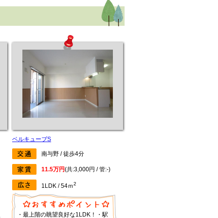
ベルキューブS
南与野 / 徒歩4分
11.5万円
(共:3,000円 / 管:-)
2
1LDK / 54ｍ
・最上階の眺望良好な1LDK！・駅