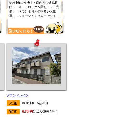
徒歩4分の立地！・南向きで通風良
好！・オートロック＆防犯カメラ完
備！・ベランダ付きの明るいお部
屋！・ウォークインクローゼット＆
トランクルーム！更新事務手数料：
新賃料0.275ヶ月(税込) 保証会社保
証料：月額800円(初回は総賃料の
50％)
グランドハイツ
武蔵浦和 / 徒歩6分
6.3万円
(共:2,000円 / 管:-)