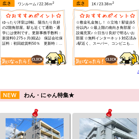
2
2
ワンルーム / 22.36ｍ
1K / 23.38ｍ
ゆったり洋室は8帖、陽当たり良好
☆敷金礼金無し！ ☆立地！駅徒歩5
の2階角部屋。駅も近くて通勤・通
分以内♪ ☆最上階の南向き角部屋 ☆
学には便利です。更新事務手数料：
設備充実♪ ☆日当り良好で明るいお
新賃料0.275ヶ月(税込) 保証会社保
部屋 ☆無料インターネット対応済み
証料：初回総賃料50％ 更新時：
♪駅近く、スーパー、コンビニも周
30％ 集送金手数料：330円（税
りに沢山あります。更新事務手数
込）/月
料：新賃料0.275ヶ月(税込)
わん・にゃん特集★