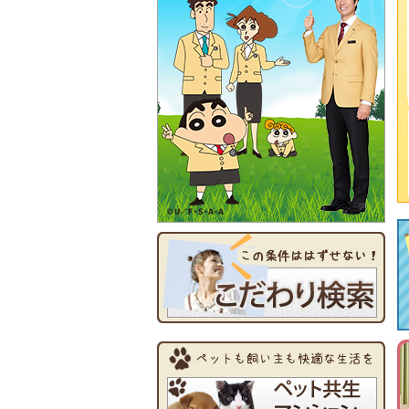
8/4 お盆前にお部屋探し…(。´･ω･)
本日、
ご予約なし飛び込み
も可能です
お問合せ・ご相談もお待ちしております
8/3 与野本町
1R
徒歩
3
分
ゆとりのある10.5帖の洋室、WICもあります
『プラティーク』
←詳細はこちら
7/31 南与野
1LDK
徒歩
4
分
スーパー目の前でお買い物便利な立地
『ベルキューブS』
←クリック必須
7/30 中浦和
1R
徒歩
3
分
2階角部屋
通勤･通学にも便利な駅近
『アドフィ中浦和』
←詳細はここから
7/24 与野本町
1R
徒歩
4
分
敷金礼金ゼロ
広めの収納あり
『エクレール与野本町Ⅱ』
←クリック
7/23 お家にいながらお部屋探し