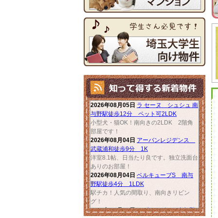
来店不要
なので隙間時間にも内見可能
◎
【
オンライン内見】
←詳細はクリック
7/21 3連休明けで
本格的な暑さ
が到来
内見の際は
水分補給
をはさみながら、
無理のないペースでお付き合いください
7/17 明日から学校は
夏休み
熱中症
にお気をつけてお過ごしください
7/14 週末はなにしようかな…(・・?
2026年08月05日
ラ セーヌ シュシュ 南
そろそろお引越ししようかな…(・・?
与野駅徒歩12分 ペット可2LDK
お部屋探し
・
ご相談
お待ちしております
小型犬・猫OK！南向きの2LDK 2階角
部屋です！
7/13 浦和で愛犬、愛猫と住むなら
2026年08月04日
アーバンレジデンス
武蔵浦和徒歩9分 1K
『スペリオル』
←詳細はこちらから
洋室8.1帖、日当たり良です。独立洗面台
ありのお部屋！
7/10 梅雨明け近づき、まもなく
夏本番
2026年08月04日
ベルキューブS 南与
夏の
日照時間
や
風通し
、実際にお部屋をみて
野駅徒歩4分 1LDK
体感いただくことをおすすめしております
駅チカ！人気の間取り、南向きリビン
グ！
7/7 今日は
七夕
ですね
2026年08月04日
メゾンスズキ 南与野
夜は
星空
を眺めてお願い事しましょう