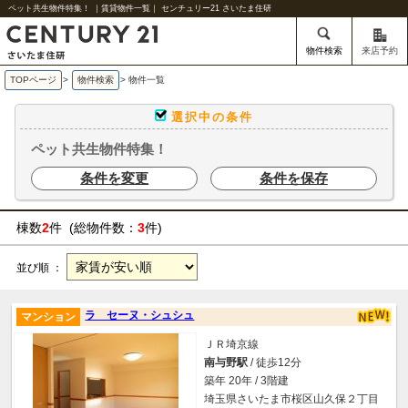
ペット共生物件特集！ ｜賃貸物件一覧｜ センチュリー21 さいたま住研
物件検索
来店予約
TOPページ
>
物件検索
>
物件一覧
選択中の条件
ペット共生物件特集！
条件を変更
条件を保存
棟数
2
件 (総物件数：
3
件)
並び順 ：
ラ セーヌ・シュシュ
マンション
ＪＲ埼京線
南与野駅
/ 徒歩12分
築年 20年 / 3階建
埼玉県さいたま市桜区山久保２丁目