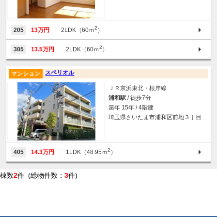
2
205
13万円
2LDK（60ｍ
）
2
305
13.5万円
2LDK（60ｍ
）
スペリオル
マンション
ＪＲ京浜東北・根岸線
浦和駅
/ 徒歩7分
築年 15年 / 4階建
埼玉県さいたま市浦和区前地３丁目
2
405
14.3万円
1LDK（48.95ｍ
）
棟数
2
件 (総物件数：
3
件)