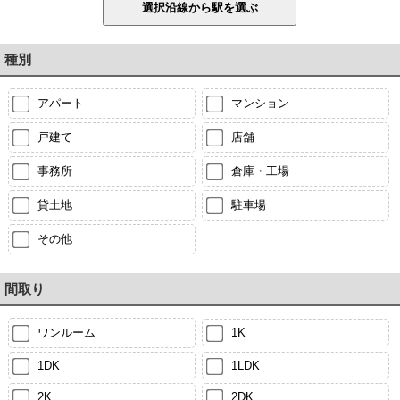
種別
アパート
マンション
戸建て
店舗
事務所
倉庫・工場
貸土地
駐車場
その他
間取り
ワンルーム
1K
1DK
1LDK
2K
2DK