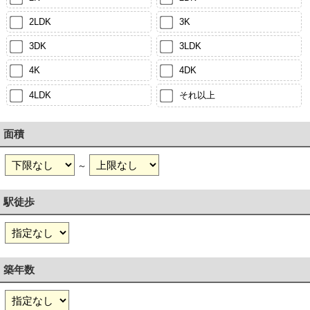
2LDK
3K
3DK
3LDK
4K
4DK
4LDK
それ以上
面積
～
駅徒歩
築年数