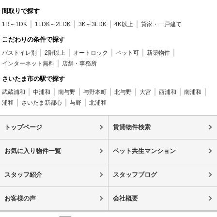
間取りで探す
1R～1DK
1LDK～2LDK
3K～3LDK
4K以上
貸家・一戸建て
こだわりの条件で探す
バストイレ別
2階以上
オートロック
ペット可
新築物件
インターネット無料
店舗・事務所
さいたま市の駅で探す
武蔵浦和
中浦和
南与野
与野本町
北与野
大宮
西浦和
南浦和
浦和
さいたま新都心
与野
北浦和
トップページ
賃貸物件検索
お気に入り物件一覧
ペット共生マンション
スタッフ紹介
スタッフブログ
お客様の声
会社概要