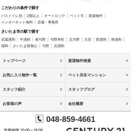
こだわりの条件で探す
バストイレ別
2階以上
オートロック
ペット可
新築物件
インターネット無料
店舗・事務所
さいたま市の駅で探す
武蔵浦和
中浦和
南与野
与野本町
北与野
大宮
西浦和
南浦和
浦和
さいたま新都心
与野
北浦和
トップページ
賃貸物件検索
お気に入り物件一覧
ペット共生マンション
スタッフ紹介
スタッフブログ
お客様の声
会社概要
048-859-4661
営業時間 10:00～18:00