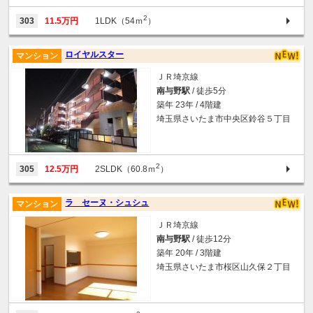
2
303
11.5万円
1LDK（54ｍ
）
ロイヤルスター
マンション
ＪＲ埼京線
南与野駅
/ 徒歩5分
築年 23年 / 4階建
埼玉県さいたま市中央区鈴谷５丁目
2
305
12.5万円
2SLDK（60.8ｍ
）
ラ セーヌ・シュシュ
マンション
ＪＲ埼京線
南与野駅
/ 徒歩12分
築年 20年 / 3階建
埼玉県さいたま市桜区山久保２丁目