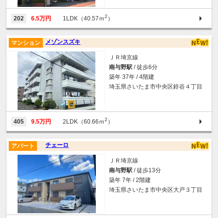
2
202
6.5万円
1LDK（40.57ｍ
）
メゾンスズキ
マンション
ＪＲ埼京線
南与野駅
/ 徒歩6分
築年 37年 / 4階建
埼玉県さいたま市中央区鈴谷４丁目
2
405
9.5万円
2LDK（60.66ｍ
）
チェーロ
アパート
ＪＲ埼京線
南与野駅
/ 徒歩13分
築年 7年 / 2階建
埼玉県さいたま市中央区大戸３丁目