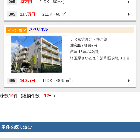
2
205
13万円
2LDK（60ｍ
）
2
305
13.5万円
2LDK（60ｍ
）
スペリオル
マンション
ＪＲ京浜東北・根岸線
浦和駅
/ 徒歩7分
築年 15年 / 4階建
埼玉県さいたま市浦和区前地３丁目
2
405
14.3万円
1LDK（48.95ｍ
）
棟数
10
件 (総物件数：
12
件)
条件を絞り込む