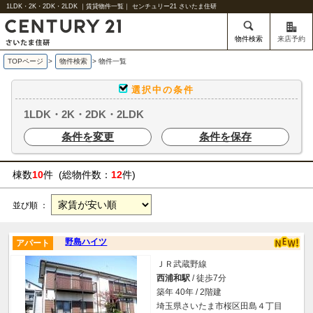
1LDK・2K・2DK・2LDK ｜賃貸物件一覧｜ センチュリー21 さいたま住研
物件検索
来店予約
TOPページ
>
物件検索
>
物件一覧
選択中の条件
1LDK・2K・2DK・2LDK
条件を変更
条件を保存
棟数
10
件 (総物件数：
12
件)
並び順 ：
野島ハイツ
アパート
ＪＲ武蔵野線
西浦和駅
/ 徒歩7分
築年 40年 / 2階建
埼玉県さいたま市桜区田島４丁目