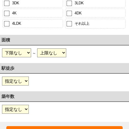
3DK
3LDK
4K
4DK
4LDK
それ以上
面積
～
駅徒歩
築年数