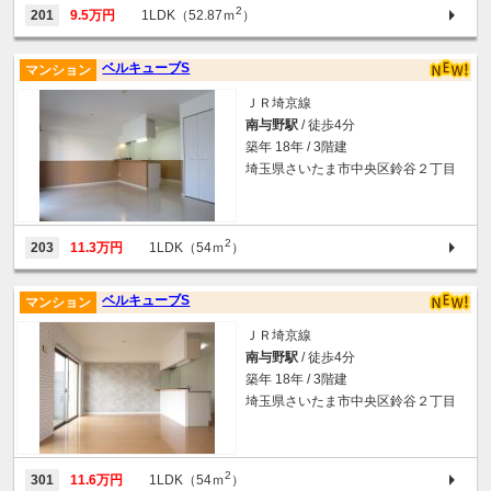
2
201
9.5万円
1LDK（52.87ｍ
）
ベルキューブS
マンション
ＪＲ埼京線
南与野駅
/ 徒歩4分
築年 18年 / 3階建
埼玉県さいたま市中央区鈴谷２丁目
2
203
11.3万円
1LDK（54ｍ
）
ベルキューブS
マンション
ＪＲ埼京線
南与野駅
/ 徒歩4分
築年 18年 / 3階建
埼玉県さいたま市中央区鈴谷２丁目
2
301
11.6万円
1LDK（54ｍ
）