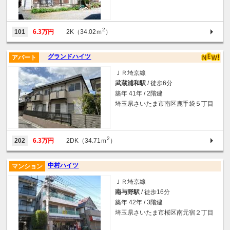
2
101
6.3万円
2K（34.02ｍ
）
グランドハイツ
アパート
ＪＲ埼京線
武蔵浦和駅
/ 徒歩6分
築年 41年 / 2階建
埼玉県さいたま市南区鹿手袋５丁目
2
202
6.3万円
2DK（34.71ｍ
）
中村ハイツ
マンション
ＪＲ埼京線
南与野駅
/ 徒歩16分
築年 42年 / 3階建
埼玉県さいたま市桜区南元宿２丁目