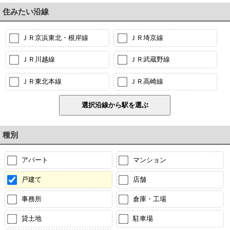
住みたい沿線
ＪＲ京浜東北・根岸線
ＪＲ埼京線
ＪＲ川越線
ＪＲ武蔵野線
ＪＲ東北本線
ＪＲ高崎線
種別
アパート
マンション
戸建て
店舗
事務所
倉庫・工場
貸土地
駐車場