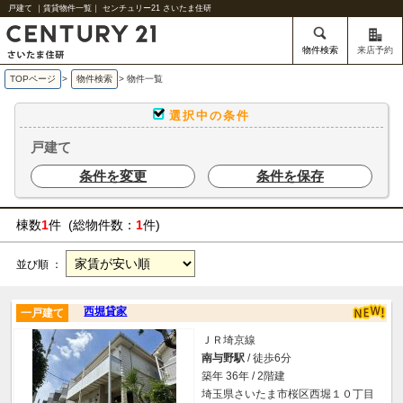
戸建て ｜賃貸物件一覧｜ センチュリー21 さいたま住研
物件検索
来店予約
TOPページ
>
物件検索
>
物件一覧
選択中の条件
戸建て
条件を変更
条件を保存
棟数
1
件 (総物件数：
1
件)
並び順 ：
西堀貸家
一戸建て
ＪＲ埼京線
南与野駅
/ 徒歩6分
築年 36年 / 2階建
埼玉県さいたま市桜区西堀１０丁目