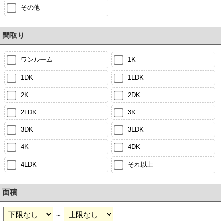
その他
間取り
ワンルーム
1K
1DK
1LDK
2K
2DK
2LDK
3K
3DK
3LDK
4K
4DK
4LDK
それ以上
面積
～