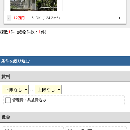
2
-
12万円
5LDK（124.2ｍ
）
棟数
1
件 (総物件数：
1
件)
条件を絞り込む
賃料
～
管理費・共益費込み
敷金