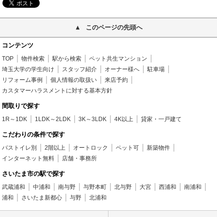
このページの先頭へ
コンテンツ
TOP
物件検索
駅から検索
ペット共生マンション
埼玉大学の学生向け
スタッフ紹介
オーナー様へ
駐車場
リフォーム事例
個人情報の取扱い
来店予約
カスタマーハラスメントに対する基本方針
間取りで探す
1R～1DK
1LDK～2LDK
3K～3LDK
4K以上
貸家・一戸建て
こだわりの条件で探す
バストイレ別
2階以上
オートロック
ペット可
新築物件
インターネット無料
店舗・事務所
さいたま市の駅で探す
武蔵浦和
中浦和
南与野
与野本町
北与野
大宮
西浦和
南浦和
浦和
さいたま新都心
与野
北浦和