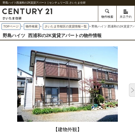
野島ハイツ西浦和の2K賃貸アパート | センチュリー21 さいたま住研
物件検索
来店予約
TOPページ
>
物件検索
>
さいたま市桜区の賃貸情報一覧
>
野島ハイツ 西浦和の2K賃貸ア
野島ハイツ
西浦和の2K賃貸アパートの物件情報
【建物外観】