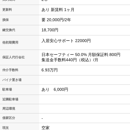
あり 新賃料 1ヶ月
更新料
要 20,000円/2年
損保
18,700円
鍵交換代
入居安心サポート 22000円
他初期費用
日本セーフティー 50.0% 月額保証料:800円
保証人代行会社
集送金手数料440円（税込）/月
6.93万円
仲介手数料
バイク置き場
あり 6,000円
駐車場
近隣駐車場
周辺環境
-
借家区分
空家
現況