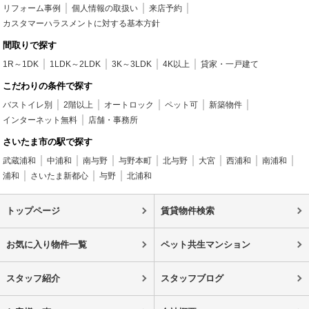
リフォーム事例
個人情報の取扱い
来店予約
カスタマーハラスメントに対する基本方針
間取りで探す
1R～1DK
1LDK～2LDK
3K～3LDK
4K以上
貸家・一戸建て
こだわりの条件で探す
バストイレ別
2階以上
オートロック
ペット可
新築物件
インターネット無料
店舗・事務所
さいたま市の駅で探す
武蔵浦和
中浦和
南与野
与野本町
北与野
大宮
西浦和
南浦和
浦和
さいたま新都心
与野
北浦和
トップページ
賃貸物件検索
お気に入り物件一覧
ペット共生マンション
スタッフ紹介
スタッフブログ