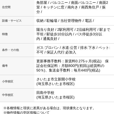
角部屋 / バルコニー / 南面バルコニー / 南面2
室 / キッチンに窓 / 南向き / 南西角住戸 / 振
住空間
分 /
収納 / 駐輪場 / 当社管理物件 / 電話 /
設備・サービス
陽当り良好 / 2駅利用可 / 2沿線利用可 / 駅まで
平坦 / 駅徒歩10分以内 / バス停徒歩3分以
特徴
内 / 通風良好 /
ガス:プロパン / 水道:公営 / 排水:下水 / ペット:
条件・その他
不可 / 保証人代行:必加入
更新事務手数料：新賃料0.275ヶ月(税込) 保
証会社保証料：月額800円(初回は総賃料の
備考
50％)、集送金手数料：毎月440円(税込)
さいたま市立新開小学校
小学校区
(埼玉県さいたま市桜区)
田島中学校
中学校区
(埼玉県さいたま市桜区)
※各種情報と現状に差異がある場合は、現状優先となります。
※物件情報の学区情報について