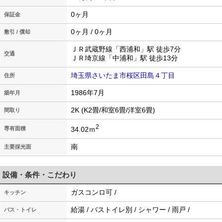
0ヶ月
保証金
0ヶ月 / 0ヶ月
敷引 / 償却
ＪＲ武蔵野線「西浦和」駅 徒歩7分
交通
ＪＲ埼京線「中浦和」駅 徒歩13分
埼玉県さいたま市桜区田島４丁目
住所
1986年7月
築年月
2K (K2畳/和室6畳/洋室6畳)
間取り
2
34.02ｍ
専有面積
南
主要採光面
設備・条件・こだわり
ガスコンロ可 /
キッチン
給湯 / バストイレ別 / シャワー / 雨戸 /
バス・トイレ