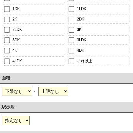
1DK
1LDK
2K
2DK
2LDK
3K
3DK
3LDK
4K
4DK
4LDK
それ以上
面積
～
駅徒歩