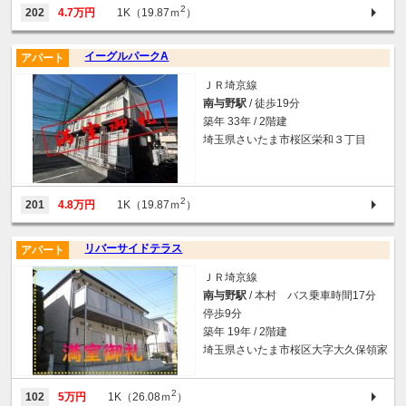
2
202
4.7万円
1K（19.87ｍ
）
イーグルパークA
アパート
ＪＲ埼京線
南与野駅
/ 徒歩19分
築年 33年 / 2階建
埼玉県さいたま市桜区栄和３丁目
2
201
4.8万円
1K（19.87ｍ
）
リバーサイドテラス
アパート
ＪＲ埼京線
南与野駅
/ 本村 バス乗車時間17分
停歩9分
築年 19年 / 2階建
埼玉県さいたま市桜区大字大久保領家
2
102
5万円
1K（26.08ｍ
）