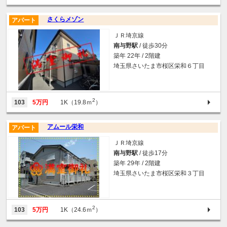
さくらメゾン
アパート
ＪＲ埼京線
南与野駅
/ 徒歩30分
築年 22年 / 2階建
埼玉県さいたま市桜区栄和６丁目
2
103
5万円
1K（19.8ｍ
）
アムール栄和
アパート
ＪＲ埼京線
南与野駅
/ 徒歩17分
築年 29年 / 2階建
埼玉県さいたま市桜区栄和３丁目
2
103
5万円
1K（24.6ｍ
）