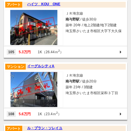
ハイツ KOU ONE
アパート
ＪＲ埼京線
南与野駅
/ 徒歩30分
築年 20年 / 地上2階建/地下2階建
埼玉県さいたま市桜区大字下大久保
2
105
5.3万円
1K（26.44ｍ
）
イーグルシティA
マンション
ＪＲ埼京線
南与野駅
/ 徒歩20分
築年 23年 / 3階建
埼玉県さいたま市桜区栄和３丁目
2
108
5.6万円
1K（23.4ｍ
）
ル・プラン・ソレイユ
アパート