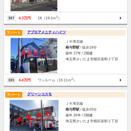
2
307
4.3万円
1K（19.3ｍ
）
アプロアメニティハイツ
アパート
ＪＲ埼京線
南与野駅
/ 徒歩19分
築年 37年 / 2階建
埼玉県さいたま市桜区栄和３丁目
2
101
4.4万円
ワンルーム（16.11ｍ
）
グリーンコスモ
アパート
ＪＲ埼京線
南与野駅
/ 徒歩20分
築年 26年 / 2階建
埼玉県さいたま市桜区栄和２丁目