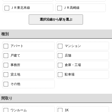
ＪＲ東北本線
ＪＲ高崎線
種別
アパート
マンション
戸建て
店舗
事務所
倉庫・工場
貸土地
駐車場
その他
間取り
ワンルーム
1K