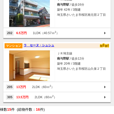
南与野駅
/ 徒歩16分
築年 42年 / 3階建
埼玉県さいたま市桜区南元宿２丁目
2
202
6.5万円
1LDK（40.57ｍ
）
ラ セーヌ・シュシュ
マンション
ＪＲ埼京線
南与野駅
/ 徒歩12分
築年 20年 / 3階建
埼玉県さいたま市桜区山久保２丁目
2
205
13万円
2LDK（60ｍ
）
2
305
13.5万円
2LDK（60ｍ
）
棟数
15
件 (総物件数：
16
件)