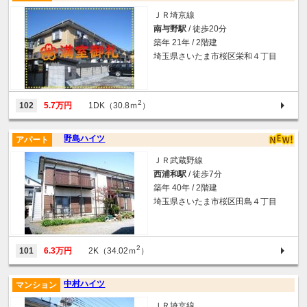
ＪＲ埼京線
南与野駅
/ 徒歩20分
築年 21年 / 2階建
埼玉県さいたま市桜区栄和４丁目
2
102
5.7万円
1DK（30.8ｍ
）
野島ハイツ
アパート
ＪＲ武蔵野線
西浦和駅
/ 徒歩7分
築年 40年 / 2階建
埼玉県さいたま市桜区田島４丁目
2
101
6.3万円
2K（34.02ｍ
）
中村ハイツ
マンション
ＪＲ埼京線