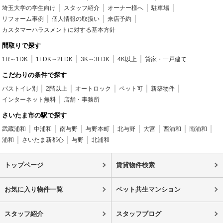
埼玉大学の学生向け
スタッフ紹介
オーナー様へ
駐車場
リフォーム事例
個人情報の取扱い
来店予約
カスタマーハラスメントに対する基本方針
間取りで探す
1R～1DK
1LDK～2LDK
3K～3LDK
4K以上
貸家・一戸建て
こだわりの条件で探す
バストイレ別
2階以上
オートロック
ペット可
新築物件
インターネット無料
店舗・事務所
さいたま市の駅で探す
武蔵浦和
中浦和
南与野
与野本町
北与野
大宮
西浦和
南浦和
浦和
さいたま新都心
与野
北浦和
トップページ
賃貸物件検索
お気に入り物件一覧
ペット共生マンション
スタッフ紹介
スタッフブログ