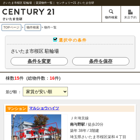
さいたま市桜区 駐輪場 ｜賃貸物件一覧｜ センチュリー21 さいたま住研
物件検索
来店予約
TOPページ
>
物件検索
>
物件一覧
選択中の条件
さいたま市桜区 駐輪場
条件を変更
条件を保存
棟数
15
件 (総物件数：
16
件)
並び順 ：
マルショウハイツ
マンション
ＪＲ埼京線
南与野駅
/ 徒歩20分
築年 38年 / 3階建
埼玉県さいたま市桜区栄和４丁目