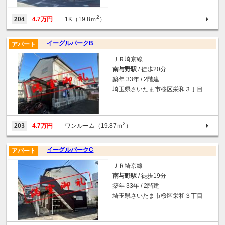
2
204
4.7万円
1K（19.8ｍ
）
イーグルパークB
アパート
ＪＲ埼京線
南与野駅
/ 徒歩20分
築年 33年 / 2階建
埼玉県さいたま市桜区栄和３丁目
2
203
4.7万円
ワンルーム（19.87ｍ
）
イーグルパークC
アパート
ＪＲ埼京線
南与野駅
/ 徒歩19分
築年 33年 / 2階建
埼玉県さいたま市桜区栄和３丁目