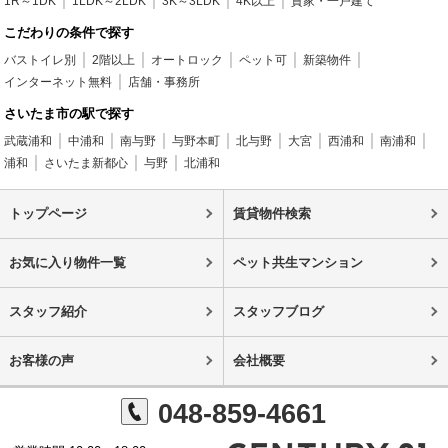
1R～1DK
1LDK～2LDK
3K～3LDK
4K以上
貸家・一戸建て
こだわりの条件で探す
バストイレ別
2階以上
オートロック
ペット可
新築物件
インターネット無料
店舗・事務所
さいたま市の駅で探す
武蔵浦和
中浦和
南与野
与野本町
北与野
大宮
西浦和
南浦和
浦和
さいたま新都心
与野
北浦和
トップページ
賃貸物件検索
お気に入り物件一覧
ペット共生マンション
スタッフ紹介
スタッフブログ
お客様の声
会社概要
048-859-4661