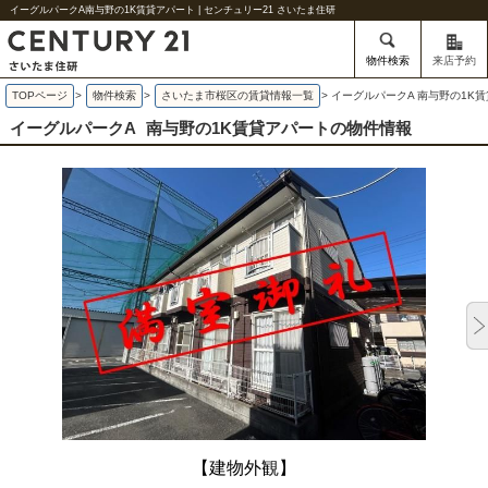
イーグルパークA南与野の1K賃貸アパート | センチュリー21 さいたま住研
物件検索
来店予約
TOPページ
>
物件検索
>
さいたま市桜区の賃貸情報一覧
>
イーグルパークA 南与野の1K
イーグルパークA
南与野の1K賃貸アパートの物件情報
【建物外観】