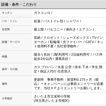
設備・条件・こだわり
ガスコンロ /
キッチン
給湯 / バストイレ別 / シャワー /
バス・トイレ
最上階 / バルコニー / 南向き / エアコン /
住空間
収納 / クロゼット / シューズボックス / TVイン
ターホン / 駐輪場 / 光ファイバー / CATV / ネッ
設備・サービス
ト使用料不要 / 当社管理物件 /
陽当り良好 / 2駅利用可 / 2沿線利用可 / バス停
特徴
徒歩3分以内 / 通風良好 /
ガス:プロパン / 水道:公営 / 排水:下水 / 学生:限
条件・その他
定 / 保証人代行:任意加入
更新時 事務手数料：新賃料0.275ヶ月（税
込）＊キャンペーンには事前エントリーが必要
備考
です。当社ＨＰよりエントリーお願いします。
さいたま市立栄和小学校
小学校区
(埼玉県さいたま市桜区)