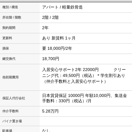
アパート / 軽量鉄骨造
種別 / 構造
2階 / 2階
所在階 / 階数
2年
契約期間
あり 新賃料 1ヶ月
更新料
要 18,000円/2年
損保
18,700円
鍵交換代
入居安心サポート2年 22000円 クリー
ニング代：49,500円（税込）＊学生割引あり
他初期費用
（仲介手数料と入居安心サポート）
日本賃貸保証 10000円 年額10,000円、集送金
保証人代行会社
手数料：330円（税込）/月
5.28万円
仲介手数料
バイク置き場
なし
駐車場