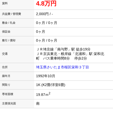
4.8万円
賃料
2,000円 / -
共益費 / 管理費
0ヶ月 / 0ヶ月
敷金 / 礼金
0ヶ月
保証金
0ヶ月 / 0ヶ月
敷引 / 償却
ＪＲ埼京線「南与野」駅 徒歩19分
ＪＲ京浜東北・根岸線「北浦和」駅 栄和北
交通
町 バス乗車時間8分 停歩2分
埼玉県さいたま市桜区栄和３丁目
住所
1992年10月
築年月
1K (K2畳/洋室6畳)
間取り
2
19.87ｍ
専有面積
南
主要採光面