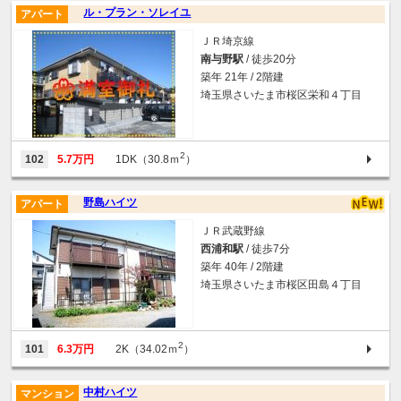
ル・プラン・ソレイユ
アパート
ＪＲ埼京線
南与野駅
/ 徒歩20分
築年 21年 / 2階建
埼玉県さいたま市桜区栄和４丁目
2
102
5.7万円
1DK（30.8ｍ
）
野島ハイツ
アパート
ＪＲ武蔵野線
西浦和駅
/ 徒歩7分
築年 40年 / 2階建
埼玉県さいたま市桜区田島４丁目
2
101
6.3万円
2K（34.02ｍ
）
中村ハイツ
マンション