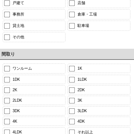
戸建て
店舗
事務所
倉庫・工場
貸土地
駐車場
その他
間取り
ワンルーム
1K
1DK
1LDK
2K
2DK
2LDK
3K
3DK
3LDK
4K
4DK
4LDK
それ以上