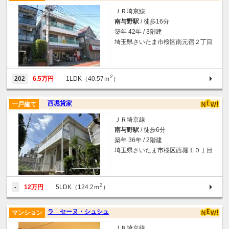
ＪＲ埼京線
南与野駅
/ 徒歩16分
築年 42年 / 3階建
埼玉県さいたま市桜区南元宿２丁目
2
202
6.5万円
1LDK（40.57ｍ
）
西堀貸家
一戸建て
ＪＲ埼京線
南与野駅
/ 徒歩6分
築年 36年 / 2階建
埼玉県さいたま市桜区西堀１０丁目
2
-
12万円
5LDK（124.2ｍ
）
ラ セーヌ・シュシュ
マンション
ＪＲ埼京線