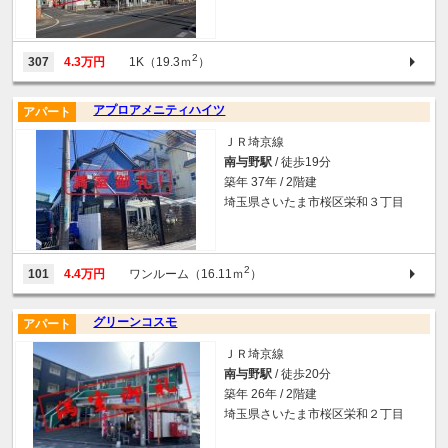
2
307
4.3万円
1K（19.3ｍ
）
アプロアメニティハイツ
アパート
ＪＲ埼京線
南与野駅
/ 徒歩19分
築年 37年 / 2階建
埼玉県さいたま市桜区栄和３丁目
2
101
4.4万円
ワンルーム（16.11ｍ
）
グリーンコスモ
アパート
ＪＲ埼京線
南与野駅
/ 徒歩20分
築年 26年 / 2階建
埼玉県さいたま市桜区栄和２丁目