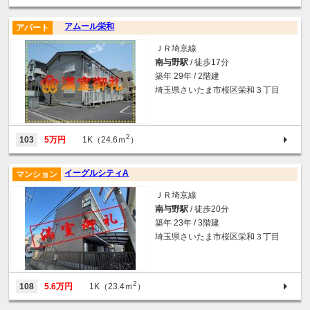
アムール栄和
アパート
ＪＲ埼京線
南与野駅
/ 徒歩17分
築年 29年 / 2階建
埼玉県さいたま市桜区栄和３丁目
2
103
5万円
1K（24.6ｍ
）
イーグルシティA
マンション
ＪＲ埼京線
南与野駅
/ 徒歩20分
築年 23年 / 3階建
埼玉県さいたま市桜区栄和３丁目
2
108
5.6万円
1K（23.4ｍ
）