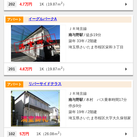
2
202
4.7万円
1K（19.87ｍ
）
イーグルパークA
アパート
ＪＲ埼京線
南与野駅
/ 徒歩19分
築年 33年 / 2階建
埼玉県さいたま市桜区栄和３丁目
2
201
4.8万円
1K（19.87ｍ
）
リバーサイドテラス
アパート
ＪＲ埼京線
南与野駅
/ 本村 バス乗車時間17分
停歩9分
築年 19年 / 2階建
埼玉県さいたま市桜区大字大久保領家
2
102
5万円
1K（26.08ｍ
）