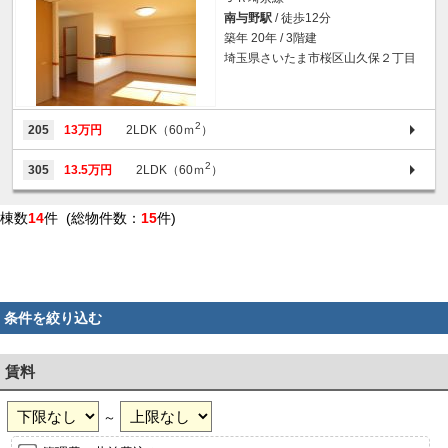
南与野駅
/ 徒歩12分
築年 20年 / 3階建
埼玉県さいたま市桜区山久保２丁目
2
205
13万円
2LDK（60ｍ
）
2
305
13.5万円
2LDK（60ｍ
）
棟数
14
件 (総物件数：
15
件)
条件を絞り込む
賃料
～