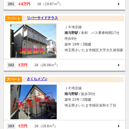
2
201
4.8万円
1K（19.87ｍ
）
リバーサイドテラス
アパート
ＪＲ埼京線
南与野駅
/ 本村 バス乗車時間17分
停歩9分
築年 19年 / 2階建
埼玉県さいたま市桜区大字大久保領家
2
102
5万円
1K（26.08ｍ
）
さくらメゾン
アパート
ＪＲ埼京線
南与野駅
/ 徒歩30分
築年 22年 / 2階建
埼玉県さいたま市桜区栄和６丁目
2
103
5万円
1K（19.8ｍ
）