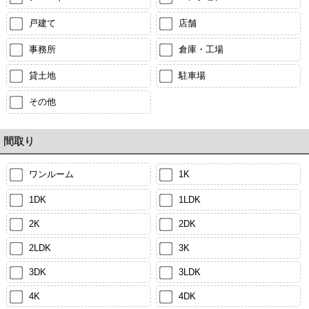
戸建て
店舗
事務所
倉庫・工場
貸土地
駐車場
その他
間取り
ワンルーム
1K
1DK
1LDK
2K
2DK
2LDK
3K
3DK
3LDK
4K
4DK