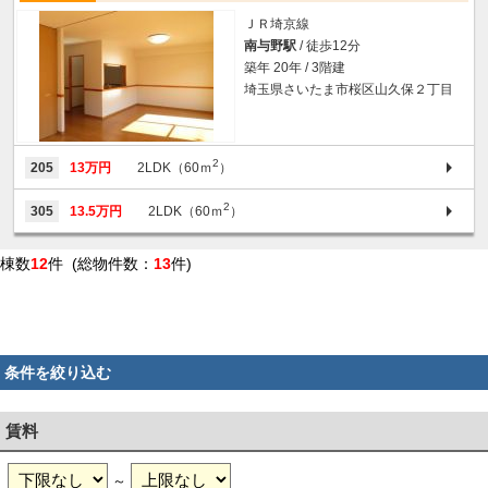
ＪＲ埼京線
南与野駅
/ 徒歩12分
築年 20年 / 3階建
埼玉県さいたま市桜区山久保２丁目
2
205
13万円
2LDK（60ｍ
）
2
305
13.5万円
2LDK（60ｍ
）
棟数
12
件 (総物件数：
13
件)
条件を絞り込む
賃料
～