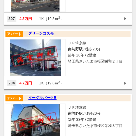
2
307
4.3万円
1K（19.3ｍ
）
グリーンコスモ
アパート
ＪＲ埼京線
南与野駅
/ 徒歩20分
築年 26年 / 2階建
埼玉県さいたま市桜区栄和２丁目
2
204
4.7万円
1K（19.8ｍ
）
イーグルパークB
アパート
ＪＲ埼京線
南与野駅
/ 徒歩20分
築年 33年 / 2階建
埼玉県さいたま市桜区栄和３丁目