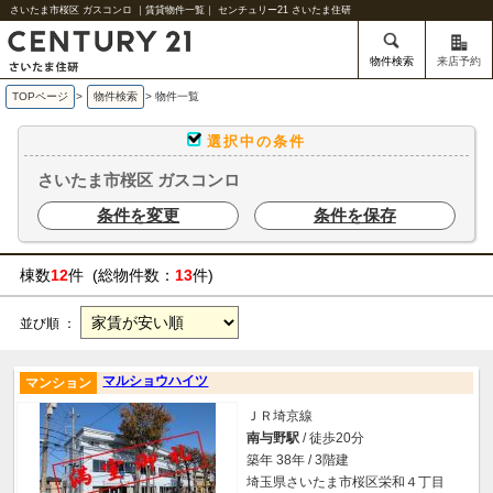
さいたま市桜区 ガスコンロ ｜賃貸物件一覧｜ センチュリー21 さいたま住研
物件検索
来店予約
TOPページ
>
物件検索
>
物件一覧
選択中の条件
さいたま市桜区 ガスコンロ
条件を変更
条件を保存
棟数
12
件 (総物件数：
13
件)
並び順 ：
マルショウハイツ
マンション
ＪＲ埼京線
南与野駅
/ 徒歩20分
築年 38年 / 3階建
埼玉県さいたま市桜区栄和４丁目