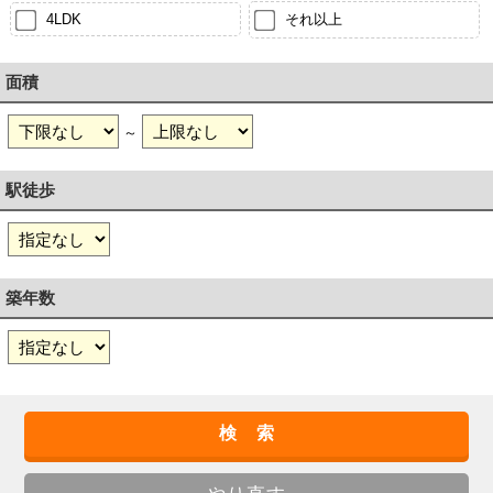
4LDK
それ以上
面積
～
駅徒歩
築年数