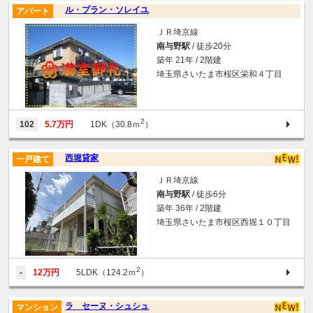
ル・プラン・ソレイユ
アパート
ＪＲ埼京線
南与野駅
/ 徒歩20分
築年 21年 / 2階建
埼玉県さいたま市桜区栄和４丁目
2
102
5.7万円
1DK（30.8ｍ
）
西堀貸家
一戸建て
ＪＲ埼京線
南与野駅
/ 徒歩6分
築年 36年 / 2階建
埼玉県さいたま市桜区西堀１０丁目
2
-
12万円
5LDK（124.2ｍ
）
ラ セーヌ・シュシュ
マンション