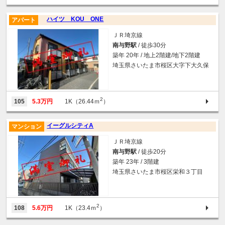
ハイツ KOU ONE
アパート
ＪＲ埼京線
南与野駅
/ 徒歩30分
築年 20年 / 地上2階建/地下2階建
埼玉県さいたま市桜区大字下大久保
2
105
5.3万円
1K（26.44ｍ
）
イーグルシティA
マンション
ＪＲ埼京線
南与野駅
/ 徒歩20分
築年 23年 / 3階建
埼玉県さいたま市桜区栄和３丁目
2
108
5.6万円
1K（23.4ｍ
）