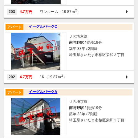
2
203
4.7万円
ワンルーム（19.87ｍ
）
イーグルパークC
アパート
ＪＲ埼京線
南与野駅
/ 徒歩19分
築年 33年 / 2階建
埼玉県さいたま市桜区栄和３丁目
2
202
4.7万円
1K（19.87ｍ
）
イーグルパークA
アパート
ＪＲ埼京線
南与野駅
/ 徒歩19分
築年 33年 / 2階建
埼玉県さいたま市桜区栄和３丁目