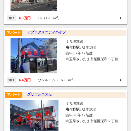
2
307
4.3万円
1K（19.3ｍ
）
アプロアメニティハイツ
アパート
ＪＲ埼京線
南与野駅
/ 徒歩19分
築年 37年 / 2階建
埼玉県さいたま市桜区栄和３丁目
2
101
4.4万円
ワンルーム（16.11ｍ
）
グリーンコスモ
アパート
ＪＲ埼京線
南与野駅
/ 徒歩20分
築年 26年 / 2階建
埼玉県さいたま市桜区栄和２丁目