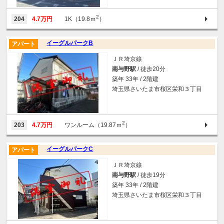
2
204
4.7万円
1K（19.8ｍ
）
イーグルパークB
アパート
ＪＲ埼京線
南与野駅
/ 徒歩20分
築年 33年 / 2階建
埼玉県さいたま市桜区栄和３丁目
2
203
4.7万円
ワンルーム（19.87ｍ
）
イーグルパークC
アパート
ＪＲ埼京線
南与野駅
/ 徒歩19分
築年 33年 / 2階建
埼玉県さいたま市桜区栄和３丁目