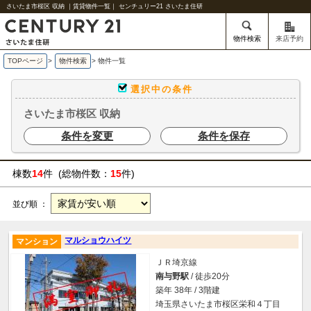
さいたま市桜区 収納 ｜賃貸物件一覧｜ センチュリー21 さいたま住研
物件検索
来店予約
TOPページ
>
物件検索
>
物件一覧
選択中の条件
さいたま市桜区 収納
条件を変更
条件を保存
棟数
14
件 (総物件数：
15
件)
並び順 ：
マルショウハイツ
マンション
ＪＲ埼京線
南与野駅
/ 徒歩20分
築年 38年 / 3階建
埼玉県さいたま市桜区栄和４丁目