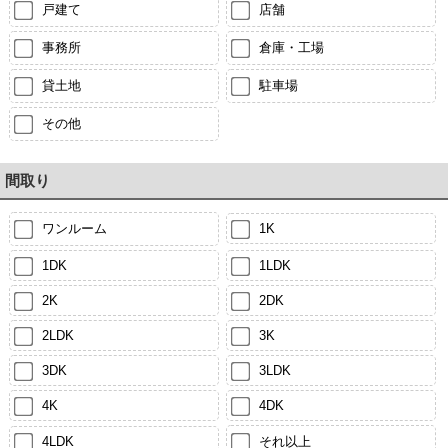
戸建て
店舗
事務所
倉庫・工場
貸土地
駐車場
その他
間取り
ワンルーム
1K
1DK
1LDK
2K
2DK
2LDK
3K
3DK
3LDK
4K
4DK
4LDK
それ以上