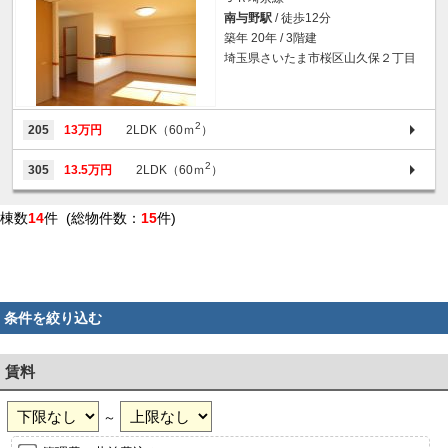
南与野駅
/ 徒歩12分
築年 20年 / 3階建
埼玉県さいたま市桜区山久保２丁目
2
205
13万円
2LDK（60ｍ
）
2
305
13.5万円
2LDK（60ｍ
）
棟数
14
件 (総物件数：
15
件)
条件を絞り込む
賃料
～