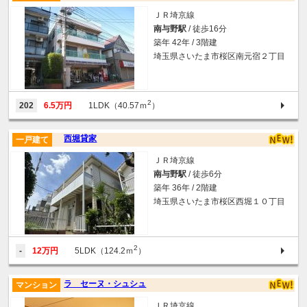
ＪＲ埼京線
南与野駅
/ 徒歩16分
築年 42年 / 3階建
埼玉県さいたま市桜区南元宿２丁目
2
202
6.5万円
1LDK（40.57ｍ
）
西堀貸家
一戸建て
ＪＲ埼京線
南与野駅
/ 徒歩6分
築年 36年 / 2階建
埼玉県さいたま市桜区西堀１０丁目
2
-
12万円
5LDK（124.2ｍ
）
ラ セーヌ・シュシュ
マンション
ＪＲ埼京線