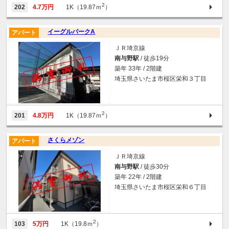
2
202
4.7万円
1K（19.87ｍ
）
イーグルパークA
アパート
ＪＲ埼京線
南与野駅
/ 徒歩19分
築年 33年 / 2階建
埼玉県さいたま市桜区栄和３丁目
2
201
4.8万円
1K（19.87ｍ
）
さくらメゾン
アパート
ＪＲ埼京線
南与野駅
/ 徒歩30分
築年 22年 / 2階建
埼玉県さいたま市桜区栄和６丁目
2
103
5万円
1K（19.8ｍ
）