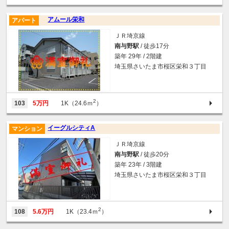
アムール栄和
アパート
ＪＲ埼京線
南与野駅
/ 徒歩17分
築年 29年 / 2階建
埼玉県さいたま市桜区栄和３丁目
2
103
5万円
1K（24.6ｍ
）
イーグルシティA
マンション
ＪＲ埼京線
南与野駅
/ 徒歩20分
築年 23年 / 3階建
埼玉県さいたま市桜区栄和３丁目
2
108
5.6万円
1K（23.4ｍ
）