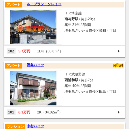
ル・プラン・ソレイユ
アパート
ＪＲ埼京線
南与野駅
/ 徒歩20分
築年 21年 / 2階建
埼玉県さいたま市桜区栄和４丁目
2
102
5.7万円
1DK（30.8ｍ
）
野島ハイツ
アパート
ＪＲ武蔵野線
西浦和駅
/ 徒歩7分
築年 40年 / 2階建
埼玉県さいたま市桜区田島４丁目
2
101
6.3万円
2K（34.02ｍ
）
中村ハイツ
マンション