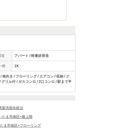
構造
アパート / 軽量鉄骨造
一例
1K
 南向き / フローリング / エアコン / 収納 / ク
 グリル付 / ガスコンロ / 2口コンロ / 駅まで平
洗髪洗面化粧台
いたま市南区+最上階
たま市南区+フローリング