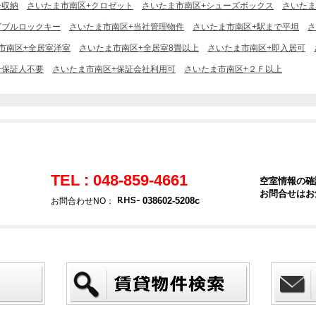
+収納
さいたま市南区+クロゼット
さいたま市南区+シューズボックス
さいたま
ダブルロックキー
さいたま市南区+当社管理物件
さいたま市南区+駅まで平坦
さ
市南区+全居室洋室
さいたま市南区+全居室8畳以上
さいたま市南区+即入居可
+保証人不要
さいたま市南区+保証会社利用可
さいたま市南区+２Ｆ以上
TEL : 048-859-4661
空室情報の確
お問合せはお
038602-5208c
お問合わせNO：