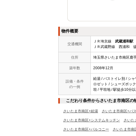
物件概要
ＪＲ埼京線
武蔵浦和駅
交通機関
ＪＲ武蔵野線 西浦和 徒
住所
埼玉県さいたま市南区鹿
築年数
2008年12月
給湯 / バストイレ別 / シャ
設備・条件
ロゼット / シューズボックス
の一例
坦 / 平坦地 / 駅徒歩10分以
こだわり条件からさいたま市南区の
さいたま市南区+給湯
さいたま市南区+バ
さいたま市南区+システムキッチン
さいた
さいたま市南区+バルコニー
さいたま市南