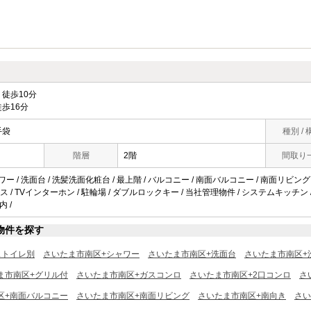
徒歩10分
歩16分
手袋
種別 / 
階層
2階
間取り
ワー / 洗面台 / 洗髪洗面化粧台 / 最上階 / バルコニー / 南面バルコニー / 南面リビング /
 / TVインターホン / 駐輪場 / ダブルロックキー / 当社管理物件 / システムキッチン /
内 /
物件を探す
ストイレ別
さいたま市南区+シャワー
さいたま市南区+洗面台
さいたま市南区+
ま市南区+グリル付
さいたま市南区+ガスコンロ
さいたま市南区+2口コンロ
さ
区+南面バルコニー
さいたま市南区+南面リビング
さいたま市南区+南向き
さい