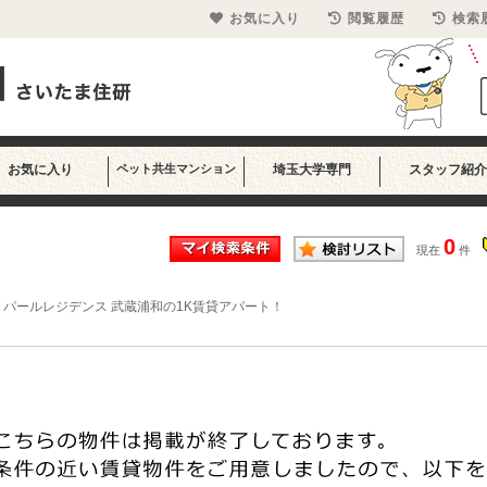
お気に入り
閲覧履歴
検索
お気に入り
ペット共生マンション
埼玉大学専門
スタッフ紹介
0
現在
件
>
パールレジデンス 武蔵浦和の1K賃貸アパート！