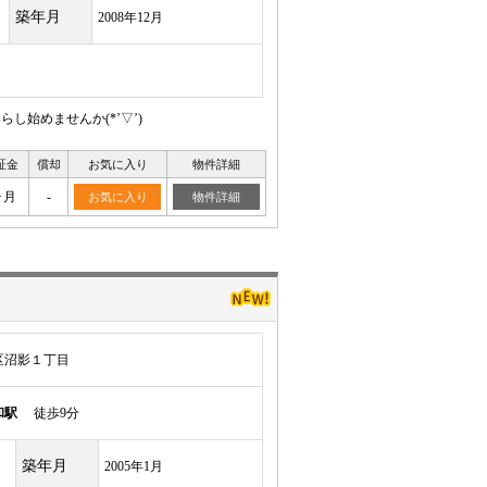
築年月
2008年12月
始めませんか(*’▽’)
証金
償却
お気に入り
物件詳細
ヶ月
-
お気に入り
物件詳細
区沼影１丁目
和駅
徒歩9分
築年月
2005年1月