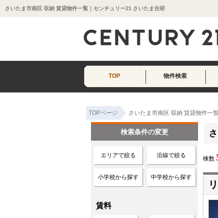
さいたま市南区 収納 賃貸物件一覧｜センチュリー21 さいたま住研
TOP
物件検索
TOPページ
さいたま市南区 収納 賃貸物件一
検索条件の変更
さ
エリアで絞る
沿線で絞る
棟数
小学校から探す
中学校から探す
リ
賃料