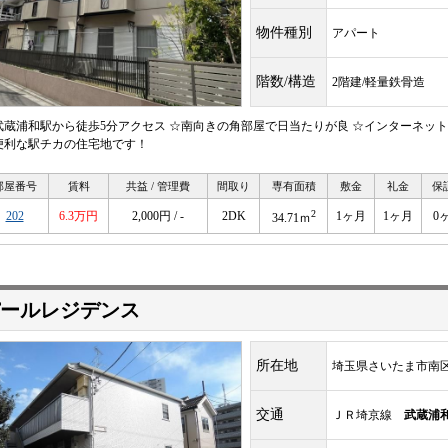
物件種別
アパート
階数/構造
2階建/軽量鉄骨造
武蔵浦和駅から徒歩5分アクセス ☆南向きの角部屋で日当たりが良 ☆インターネッ
便利な駅チカの住宅地です！
部屋番号
賃料
共益 / 管理費
間取り
専有面積
敷金
礼金
保
2
202
6.3万円
2,000円 / -
2DK
1ヶ月
1ヶ月
0
34.71ｍ
ールレジデンス
所在地
埼玉県さいたま市南
交通
ＪＲ埼京線
武蔵浦