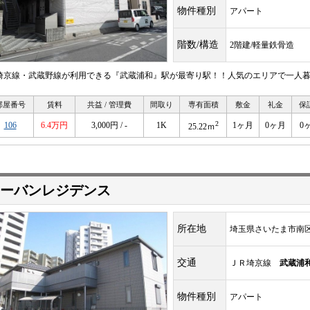
物件種別
アパート
階数/構造
2階建/軽量鉄骨造
R埼京線・武蔵野線が利用できる『武蔵浦和』駅が最寄り駅！！人気のエリアで一人暮らし
部屋番号
賃料
共益 / 管理費
間取り
専有面積
敷金
礼金
保
2
106
6.4万円
3,000円 / -
1K
1ヶ月
0ヶ月
0
25.22ｍ
ーバンレジデンス
所在地
埼玉県さいたま市南
交通
ＪＲ埼京線
武蔵浦
物件種別
アパート