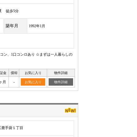
駅
徒歩5分
築年月
1992年1月
アコン、1口コンロあり ☆まずは一人暮らしの
証金
償却
お気に入り
物件詳細
ヶ月
-
お気に入り
物件詳細
区鹿手袋１丁目