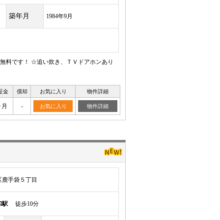
築年月
1984年9月
ト無料です！ ☆追い炊き、ＴＶドアホンあり
証金
償却
お気に入り
物件詳細
ヶ月
-
お気に入り
物件詳細
区鹿手袋５丁目
和駅
徒歩10分