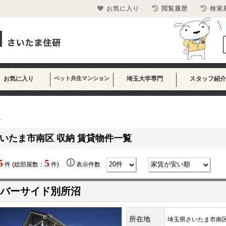
お気に入り
閲覧履歴
検索
お気に入り
ペット共生マンション
埼玉大学専門
スタッフ紹介
覧
いたま市南区 収納 賃貸物件一覧
5
5
件 (総部屋数：
件)
表示件数
バーサイド別所沼
所在地
埼玉県さいたま市南