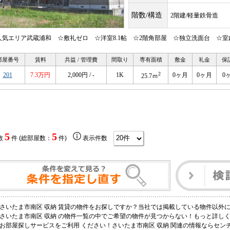
階数/構造
2階建/軽量鉄骨造
人気エリア武蔵浦和 ☆敷礼ゼロ ☆洋室8.1帖 ☆2階角部屋 ☆独立洗面台 ☆室
部屋番号
賃料
共益 / 管理費
間取り
専有面積
敷金
礼金
保
2
201
7.3万円
2,000円 / -
1K
0ヶ月
0ヶ月
0
25.7ｍ
5
5
数
件 (総部屋数：
件)
表示件数
さいたま市南区 収納 賃貸の物件をお探しですか？当社では掲載している物件以外
さいたま市南区 収納 の物件一覧の中でご希望の物件が見つからない！もっと詳し
お部屋探しサービスをご利用 ください！さいたま市南区 収納 関連の情報ならセンチ