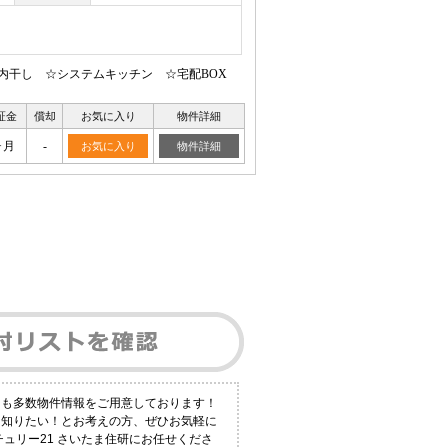
内干し ☆システムキッチン ☆宅配BOX
証金
償却
お気に入り
物件詳細
ヶ月
-
お気に入り
物件詳細
にも多数物件情報をご用意しております！
く知りたい！とお考えの方、ぜひお気軽に
ュリー21 さいたま住研にお任せくださ