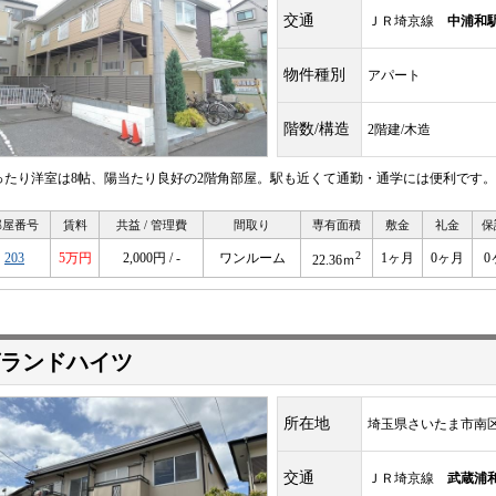
交通
ＪＲ埼京線
中浦和
物件種別
アパート
階数/構造
2階建/木造
ったり洋室は8帖、陽当たり良好の2階角部屋。駅も近くて通勤・通学には便利です。
部屋番号
賃料
共益 / 管理費
間取り
専有面積
敷金
礼金
保
2
203
5万円
2,000円 / -
ワンルーム
1ヶ月
0ヶ月
0
22.36ｍ
ランドハイツ
所在地
埼玉県さいたま市南
交通
ＪＲ埼京線
武蔵浦