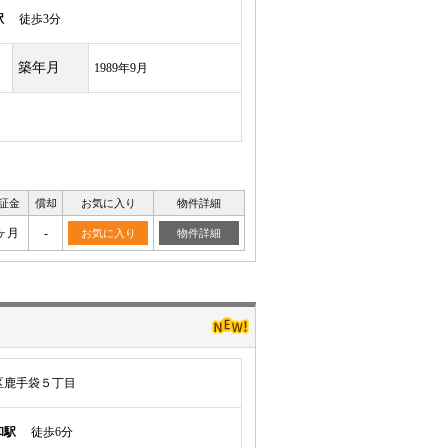
駅
徒歩3分
築年月
1989年9月
証金
償却
お気に入り
物件詳細
ヶ月
-
お気に入り
物件詳細
区鹿手袋５丁目
和駅
徒歩6分