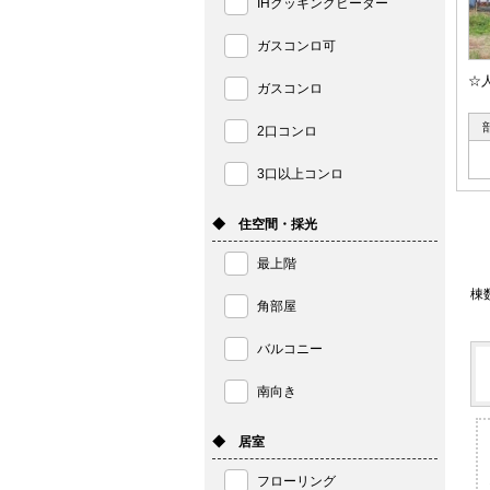
IHクッキングヒーター
ガスコンロ可
☆
ガスコンロ
2口コンロ
3口以上コンロ
◆ 住空間・採光
最上階
棟
角部屋
バルコニー
南向き
◆ 居室
フローリング