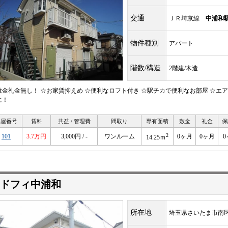
交通
ＪＲ埼京線
中浦和
物件種別
アパート
階数/構造
2階建/木造
敷金礼金無し！ ☆お家賃抑えめ ☆便利なロフト付き ☆駅チカで便利なお部屋 ☆エ
に！
部屋番号
賃料
共益 / 管理費
間取り
専有面積
敷金
礼金
保
2
101
3.7万円
3,000円 / -
ワンルーム
0ヶ月
0ヶ月
0
14.25ｍ
ドフィ中浦和
所在地
埼玉県さいたま市南