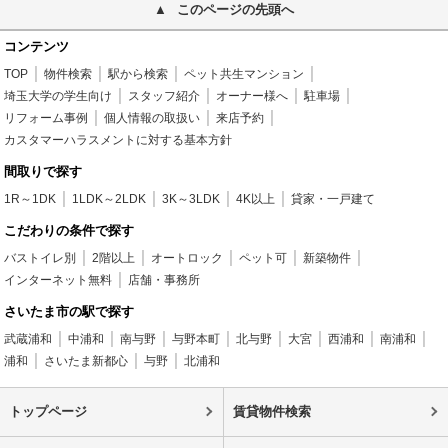
このページの先頭へ
コンテンツ
TOP
物件検索
駅から検索
ペット共生マンション
埼玉大学の学生向け
スタッフ紹介
オーナー様へ
駐車場
リフォーム事例
個人情報の取扱い
来店予約
カスタマーハラスメントに対する基本方針
間取りで探す
1R～1DK
1LDK～2LDK
3K～3LDK
4K以上
貸家・一戸建て
こだわりの条件で探す
バストイレ別
2階以上
オートロック
ペット可
新築物件
インターネット無料
店舗・事務所
さいたま市の駅で探す
武蔵浦和
中浦和
南与野
与野本町
北与野
大宮
西浦和
南浦和
浦和
さいたま新都心
与野
北浦和
トップページ
賃貸物件検索