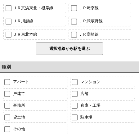
ＪＲ京浜東北・根岸線
ＪＲ埼京線
ＪＲ川越線
ＪＲ武蔵野線
ＪＲ東北本線
ＪＲ高崎線
種別
アパート
マンション
戸建て
店舗
事務所
倉庫・工場
貸土地
駐車場
その他