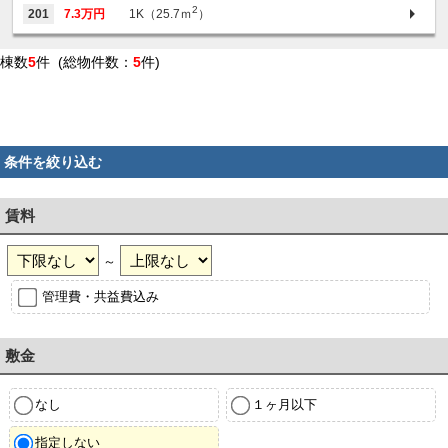
2
201
7.3万円
1K（25.7ｍ
）
棟数
5
件 (総物件数：
5
件)
条件を絞り込む
賃料
～
管理費・共益費込み
敷金
なし
１ヶ月以下
指定しない