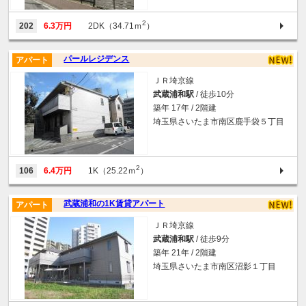
2
202
6.3万円
2DK（34.71ｍ
）
パールレジデンス
アパート
ＪＲ埼京線
武蔵浦和駅
/ 徒歩10分
築年 17年 / 2階建
埼玉県さいたま市南区鹿手袋５丁目
2
106
6.4万円
1K（25.22ｍ
）
武蔵浦和の1K賃貸アパート
アパート
ＪＲ埼京線
武蔵浦和駅
/ 徒歩9分
築年 21年 / 2階建
埼玉県さいたま市南区沼影１丁目