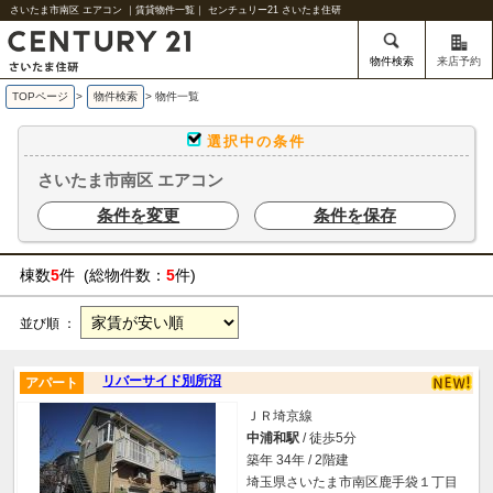
さいたま市南区 エアコン ｜賃貸物件一覧｜ センチュリー21 さいたま住研
物件検索
来店予約
TOPページ
>
物件検索
>
物件一覧
選択中の条件
さいたま市南区 エアコン
条件を変更
条件を保存
棟数
5
件 (総物件数：
5
件)
並び順 ：
リバーサイド別所沼
アパート
ＪＲ埼京線
中浦和駅
/ 徒歩5分
築年 34年 / 2階建
埼玉県さいたま市南区鹿手袋１丁目