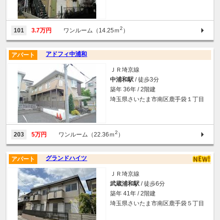
2
101
3.7万円
ワンルーム（14.25ｍ
）
アドフィ中浦和
アパート
ＪＲ埼京線
中浦和駅
/ 徒歩3分
築年 36年 / 2階建
埼玉県さいたま市南区鹿手袋１丁目
2
203
5万円
ワンルーム（22.36ｍ
）
グランドハイツ
アパート
ＪＲ埼京線
武蔵浦和駅
/ 徒歩6分
築年 41年 / 2階建
埼玉県さいたま市南区鹿手袋５丁目