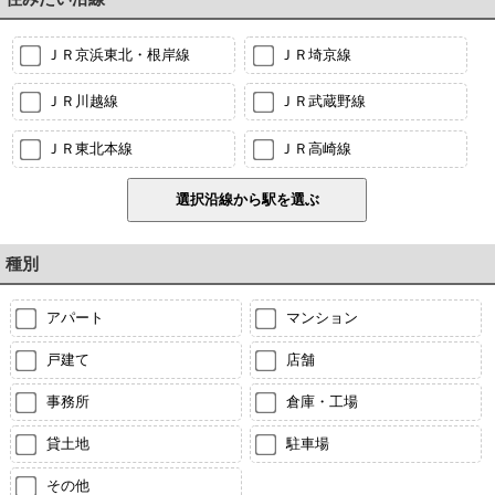
ＪＲ京浜東北・根岸線
ＪＲ埼京線
ＪＲ川越線
ＪＲ武蔵野線
ＪＲ東北本線
ＪＲ高崎線
種別
アパート
マンション
戸建て
店舗
事務所
倉庫・工場
貸土地
駐車場
その他