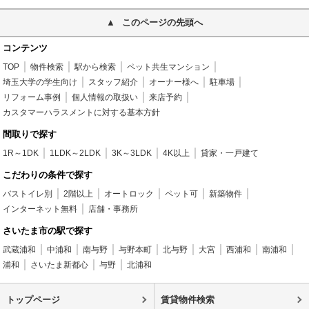
このページの先頭へ
コンテンツ
TOP
物件検索
駅から検索
ペット共生マンション
埼玉大学の学生向け
スタッフ紹介
オーナー様へ
駐車場
リフォーム事例
個人情報の取扱い
来店予約
カスタマーハラスメントに対する基本方針
間取りで探す
1R～1DK
1LDK～2LDK
3K～3LDK
4K以上
貸家・一戸建て
こだわりの条件で探す
バストイレ別
2階以上
オートロック
ペット可
新築物件
インターネット無料
店舗・事務所
さいたま市の駅で探す
武蔵浦和
中浦和
南与野
与野本町
北与野
大宮
西浦和
南浦和
浦和
さいたま新都心
与野
北浦和
トップページ
賃貸物件検索