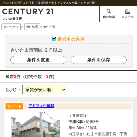
さいたま市南区 ２Ｆ以上 ｜賃貸物件一覧｜ センチュリー21 さいたま住研
物件検索
来店予約
TOPページ
>
物件検索
>
物件一覧
選択中の条件
さいたま市南区 ２Ｆ以上
条件を変更
条件を保存
棟数
3
件 (総物件数：
3
件)
並び順 ：
アドフィ中浦和
アパート
ＪＲ埼京線
中浦和駅
/ 徒歩3分
築年 36年 / 2階建
埼玉県さいたま市南区鹿手袋１丁目