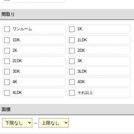
間取り
ワンルーム
1K
1DK
1LDK
2K
2DK
2LDK
3K
3DK
3LDK
4K
4DK
4LDK
それ以上
面積
～