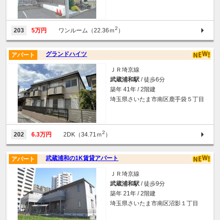
2
203
5万円
ワンルーム（22.36ｍ
）
グランドハイツ
アパート
ＪＲ埼京線
武蔵浦和駅
/ 徒歩6分
築年 41年 / 2階建
埼玉県さいたま市南区鹿手袋５丁目
2
202
6.3万円
2DK（34.71ｍ
）
武蔵浦和の1K賃貸アパート
アパート
ＪＲ埼京線
武蔵浦和駅
/ 徒歩9分
築年 21年 / 2階建
埼玉県さいたま市南区沼影１丁目