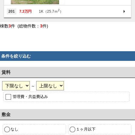
2
201
7.3万円
1K（25.7ｍ
）
棟数
3
件 (総物件数：
3
件)
条件を絞り込む
賃料
～
管理費・共益費込み
敷金
なし
１ヶ月以下