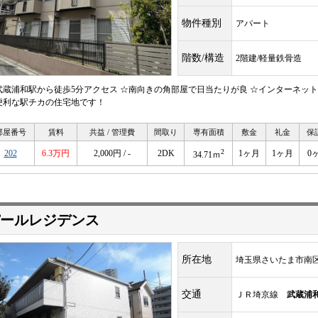
物件種別
アパート
階数/構造
2階建/軽量鉄骨造
武蔵浦和駅から徒歩5分アクセス ☆南向きの角部屋で日当たりが良 ☆インターネッ
便利な駅チカの住宅地です！
部屋番号
賃料
共益 / 管理費
間取り
専有面積
敷金
礼金
保
2
202
6.3万円
2,000円 / -
2DK
1ヶ月
1ヶ月
0
34.71ｍ
ールレジデンス
所在地
埼玉県さいたま市南
交通
ＪＲ埼京線
武蔵浦