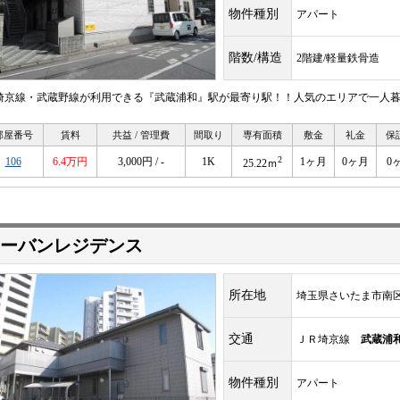
物件種別
アパート
階数/構造
2階建/軽量鉄骨造
R埼京線・武蔵野線が利用できる『武蔵浦和』駅が最寄り駅！！人気のエリアで一人暮らし
部屋番号
賃料
共益 / 管理費
間取り
専有面積
敷金
礼金
保
2
106
6.4万円
3,000円 / -
1K
1ヶ月
0ヶ月
0
25.22ｍ
ーバンレジデンス
所在地
埼玉県さいたま市南
交通
ＪＲ埼京線
武蔵浦
物件種別
アパート