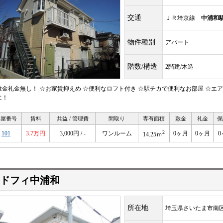
交通
ＪＲ埼京線
中浦和
物件種別
アパート
階数/構造
2階建/木造
敷金礼金無し！ ☆お家賃抑えめ ☆便利なロフト付き ☆駅チカで便利なお部屋 ☆エ
に！
部屋番号
賃料
共益 / 管理費
間取り
専有面積
敷金
礼金
保
2
101
3.7万円
3,000円 / -
ワンルーム
0ヶ月
0ヶ月
0
14.25ｍ
ドフィ中浦和
所在地
埼玉県さいたま市南