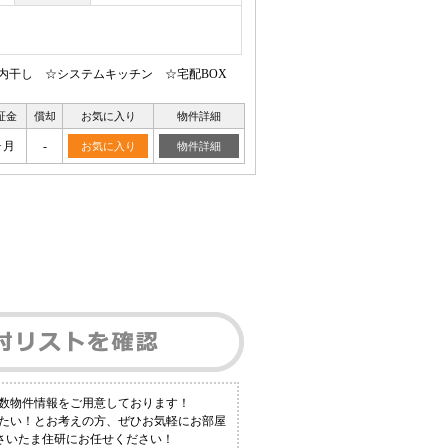
内干し ☆システムキッチン ☆宅配BOX
証金
償却
お気に入り
物件詳細
ヶ月
-
お気に入り
物件詳細
多数物件情報をご用意しております！
りたい！とお考えの方、ぜひお気軽にお部屋
 さいたま住研にお任せください！