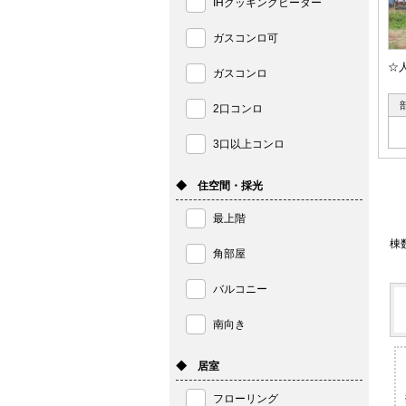
IHクッキングヒーター
ガスコンロ可
☆
ガスコンロ
2口コンロ
3口以上コンロ
◆ 住空間・採光
最上階
棟
角部屋
バルコニー
南向き
◆ 居室
フローリング