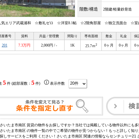
階数/構造
2階建/軽量鉄骨造
人気エリア武蔵浦和 ☆敷礼ゼロ ☆洋室8.1帖 ☆2階角部屋 ☆独立洗面台 ☆室
部屋番号
賃料
共益 / 管理費
間取り
専有面積
敷金
礼金
保
2
201
7.3万円
2,000円 / -
1K
0ヶ月
0ヶ月
0
25.7ｍ
5
5
数
件 (総部屋数：
件)
表示件数
さいたま市南区 賃貸の物件をお探しですか？当社では掲載している物件以外にも
さいたま市南区 の物件一覧の中でご希望の物件が見つからない！もっと詳しく知
探しサービスをご利用 ください！さいたま市南区 関連の情報ならセンチュリー21