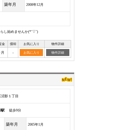
築年月
2008年12月
始めませんか(*’▽’)
証金
償却
お気に入り
物件詳細
ヶ月
-
お気に入り
物件詳細
区沼影１丁目
和駅
徒歩9分
築年月
2005年1月