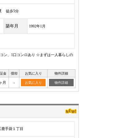
駅
徒歩5分
築年月
1992年1月
アコン、1口コンロあり ☆まずは一人暮らしの
証金
償却
お気に入り
物件詳細
ヶ月
-
お気に入り
物件詳細
区鹿手袋１丁目