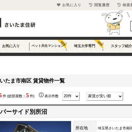
お気に入り
閲覧履歴
検索
お気に入り
ペット共生マンション
埼玉大学専門
スタッフ紹介
いたま市南区 賃貸物件一覧
5
5
件 (総部屋数：
件)
表示件数
バーサイド別所沼
所在地
埼玉県さいたま市南