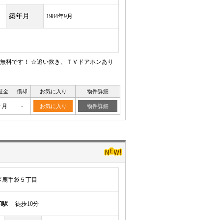
築年月
1984年9月
ト無料です！ ☆追い炊き、ＴＶドアホンあり
証金
償却
お気に入り
物件詳細
ヶ月
-
お気に入り
物件詳細
区鹿手袋５丁目
和駅
徒歩10分