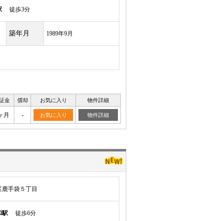
駅
徒歩3分
築年月
1989年9月
証金
償却
お気に入り
物件詳細
ヶ月
-
お気に入り
物件詳細
区鹿手袋５丁目
和駅
徒歩6分