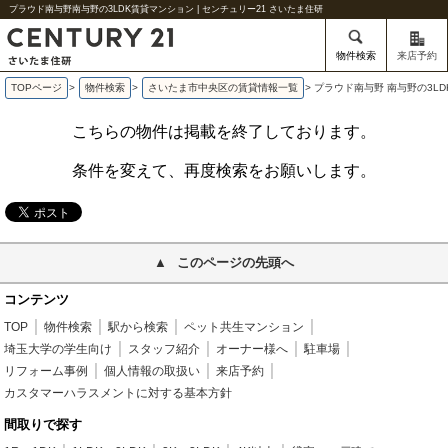
プラウド南与野南与野の3LDK賃貸マンション | センチュリー21 さいたま住研
物件検索
来店予約
TOPページ
>
物件検索
>
さいたま市中央区の賃貸情報一覧
>
プラウド南与野 南与野の3L
こちらの物件は掲載を終了しております。
条件を変えて、再度検索をお願いします。
このページの先頭へ
コンテンツ
TOP
物件検索
駅から検索
ペット共生マンション
埼玉大学の学生向け
スタッフ紹介
オーナー様へ
駐車場
リフォーム事例
個人情報の取扱い
来店予約
カスタマーハラスメントに対する基本方針
間取りで探す