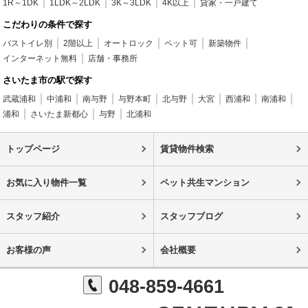
1R～1DK
1LDK～2LDK
3K～3LDK
4K以上
貸家・一戸建て
こだわりの条件で探す
バストイレ別
2階以上
オートロック
ペット可
新築物件
インターネット無料
店舗・事務所
さいたま市の駅で探す
武蔵浦和
中浦和
南与野
与野本町
北与野
大宮
西浦和
南浦和
浦和
さいたま新都心
与野
北浦和
トップページ
賃貸物件検索
お気に入り物件一覧
ペット共生マンション
スタッフ紹介
スタッフブログ
お客様の声
会社概要
048-859-4661