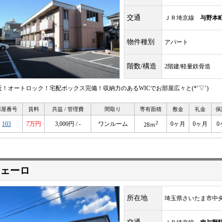
交通
ＪＲ埼京線
与野本
物件種別
アパート
階数/構造
2階建/軽量鉄骨造
近！オートロック！宅配ボックス完備！収納力のあるWICでお部屋広々と(*’▽’)
部屋番号
賃料
共益 / 管理費
間取り
専有面積
敷金
礼金
保
2
103
7万円
3,000円 / -
ワンルーム
0ヶ月
0ヶ月
0
28ｍ
ェーロ
所在地
埼玉県さいたま市中