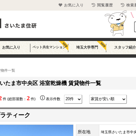
お気に入り
閲覧履歴
検索
お気に入り
ペット共生マンション
埼玉大学専門
スタッフ紹介
貸物件一覧
いたま市中央区 浴室乾燥機 賃貸物件一覧
2
2
件 (総部屋数：
件)
表示件数
ラティーク
所在地
埼玉県さいたま市中