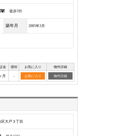
町駅
徒歩3分
築年月
2005年3月
証金
償却
お気に入り
物件詳細
ヶ月
-
お気に入り
物件詳細
央区大戸３丁目