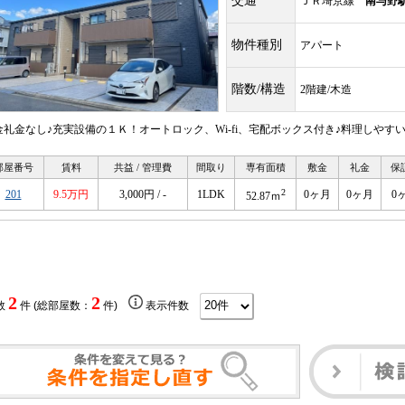
交通
ＪＲ埼京線
南与野
物件種別
アパート
階数/構造
2階建/木造
金礼金なし♪充実設備の１Ｋ！オートロック、Wi-fi、宅配ボックス付き♪料理しやす
部屋番号
賃料
共益 / 管理費
間取り
専有面積
敷金
礼金
保
2
201
9.5万円
3,000円 / -
1LDK
0ヶ月
0ヶ月
0
52.87ｍ
2
2
数
件 (総部屋数：
件)
表示件数