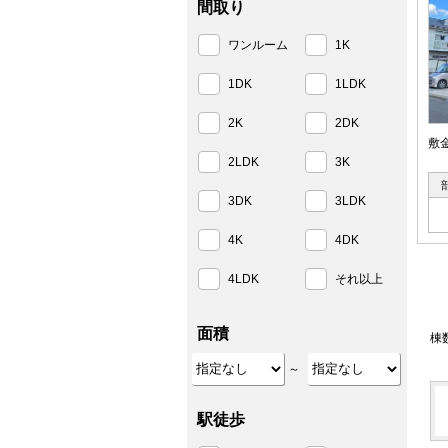
間取り
ワンルーム
1K
1DK
1LDK
2K
2DK
敷
2LDK
3K
3DK
3LDK
4K
4DK
4LDK
それ以上
面積
棟
～
駅徒歩