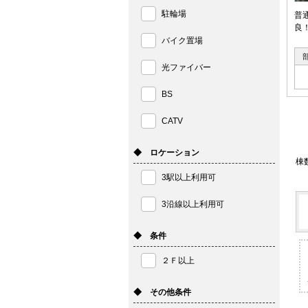
駐輪場
普
良
バイク置場
光ファイバー
BS
CATV
◆ ロケーション
棟
3駅以上利用可
3沿線以上利用可
◆ 条件
２Ｆ以上
◆ その他条件