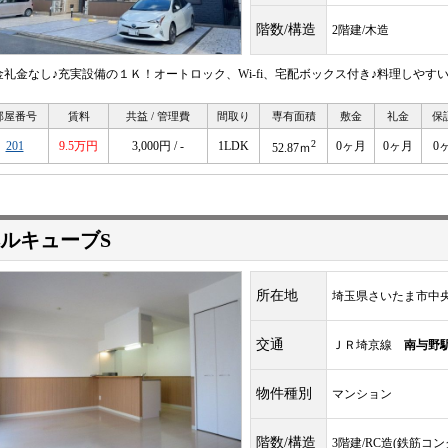
階数/構造
2階建/木造
金礼金なし♪充実設備の１Ｋ！オートロック、Wi-fi、宅配ボックス付き♪料理しやす
部屋番号
賃料
共益 / 管理費
間取り
専有面積
敷金
礼金
保
2
201
9.5万円
3,000円 / -
1LDK
0ヶ月
0ヶ月
0
52.87ｍ
ルキューブS
所在地
埼玉県さいたま市中
交通
ＪＲ埼京線
南与野
物件種別
マンション
階数/構造
3階建/RC造(鉄筋コ