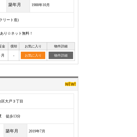
築年月
1988年10月
ンクリート造)
あり☆ネット無料！
証金
償却
お気に入り
物件詳細
ヶ月
-
お気に入り
物件詳細
央区大戸３丁目
駅
徒歩13分
築年月
2019年7月