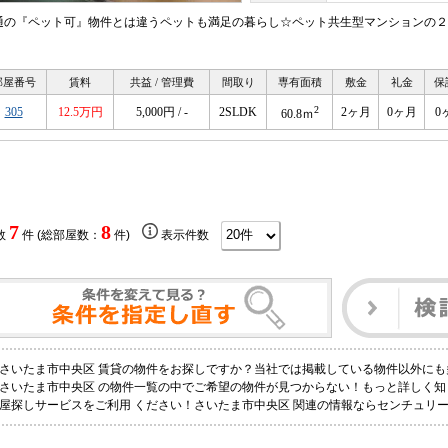
通の『ペット可』物件とは違うペットも満足の暮らし☆ペット共生型マンションの２
！
部屋番号
賃料
共益 / 管理費
間取り
専有面積
敷金
礼金
保
2
305
12.5万円
5,000円 / -
2SLDK
2ヶ月
0ヶ月
0
60.8ｍ
7
8
数
件 (総部屋数：
件)
表示件数
さいたま市中央区 賃貸の物件をお探しですか？当社では掲載している物件以外に
さいたま市中央区 の物件一覧の中でご希望の物件が見つからない！もっと詳しく
屋探しサービスをご利用 ください！さいたま市中央区 関連の情報ならセンチュリー