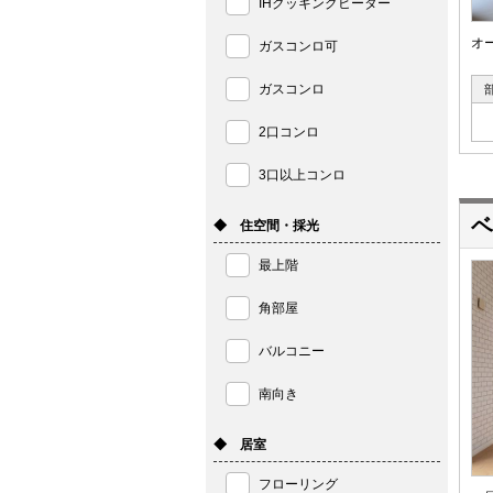
IHクッキングヒーター
オ
ガスコンロ可
ガスコンロ
2口コンロ
3口以上コンロ
ベ
◆ 住空間・採光
最上階
角部屋
バルコニー
南向き
◆ 居室
フローリング