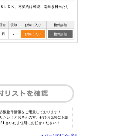
ＳＬＤＫ、再契約は可能、南向き日当たり
証金
償却
お気に入り
物件詳細
ヶ月
-
お気に入り
物件詳細
も多数物件情報をご用意しております！
知りたい！とお考えの方、ぜひお気軽にお部
21 さいたま住研にお任せください！
▲ ページのTOPへ戻る