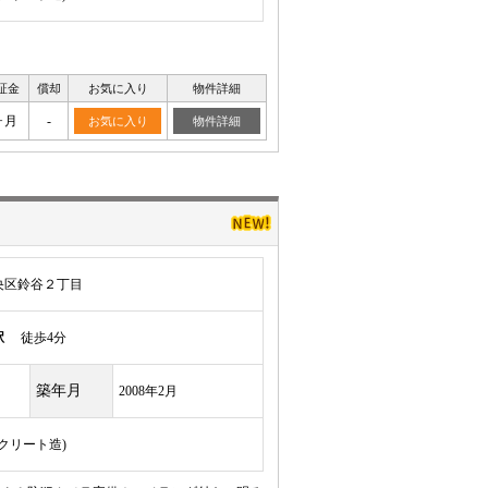
証金
償却
お気に入り
物件詳細
ヶ月
-
お気に入り
物件詳細
央区鈴谷２丁目
駅
徒歩4分
築年月
2008年2月
ンクリート造)