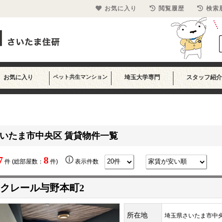
お気に入り
閲覧履歴
検索
お気に入り
ペット共生マンション
埼玉大学専門
スタッフ紹介
いたま市中央区 賃貸物件一覧
7
8
件 (総部屋数：
件)
表示件数
クレール与野本町2
所在地
埼玉県さいたま市中