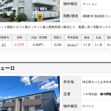
物件種別
マンション
階数/構造
4階建/RC造(鉄筋コ
ペット相談☆カフェ風キッチン☆最上階角部屋☆陽当たり、風通し良☆宅配ボックス
部屋番号
賃料
共益 / 管理費
間取り
専有面積
敷金
礼金
保
2
405
9.5万円
4,500円 / -
2LDK
1ヶ月
1ヶ月
0
60.66ｍ
ェーロ
所在地
埼玉県さいたま市中
交通
ＪＲ埼京線
南与野
物件種別
アパート