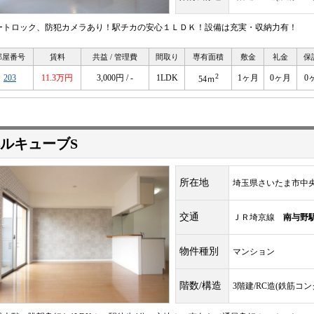
ートロック、防犯カメラあり！駅チカの安心１ＬＤＫ！設備は充実・収納力有！
部屋番号
賃料
共益 / 管理費
間取り
専有面積
敷金
礼金
保
2
203
11.3万円
3,000円 / -
1LDK
1ヶ月
0ヶ月
0
54ｍ
ルキューブS
所在地
埼玉県さいたま市中
交通
ＪＲ埼京線
南与野
物件種別
マンション
階数/構造
3階建/RC造(鉄筋コ