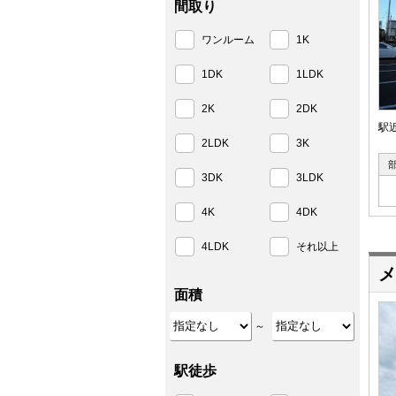
間取り
ワンルーム
1K
1DK
1LDK
2K
2DK
駅
2LDK
3K
3DK
3LDK
4K
4DK
4LDK
それ以上
メ
面積
～
駅徒歩