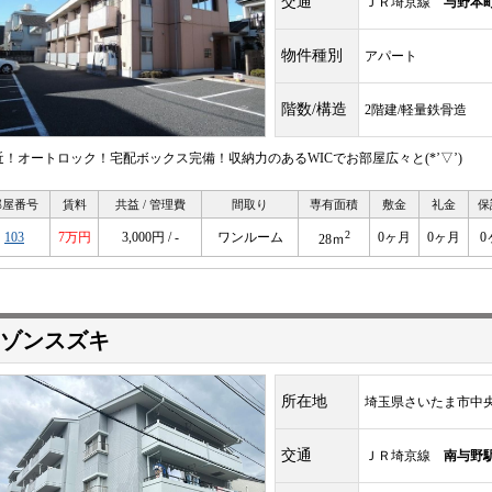
交通
ＪＲ埼京線
与野本
物件種別
アパート
階数/構造
2階建/軽量鉄骨造
近！オートロック！宅配ボックス完備！収納力のあるWICでお部屋広々と(*’▽’)
部屋番号
賃料
共益 / 管理費
間取り
専有面積
敷金
礼金
保
2
103
7万円
3,000円 / -
ワンルーム
0ヶ月
0ヶ月
0
28ｍ
ゾンスズキ
所在地
埼玉県さいたま市中
交通
ＪＲ埼京線
南与野