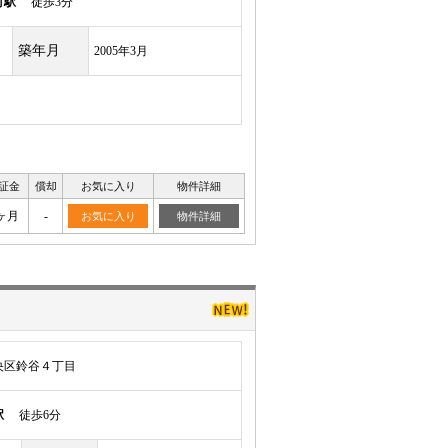
町駅
徒歩3分
築年月
2005年3月
証金
償却
お気に入り
物件詳細
ヶ月
-
お気に入り
物件詳細
央区鈴谷４丁目
駅
徒歩6分