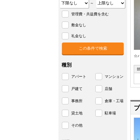
～
管理費・共益費を含む
敷金なし
礼金なし
☆
種別
アパート
マンション
戸建て
店舗
事務所
倉庫・工場
プ
貸土地
駐車場
その他