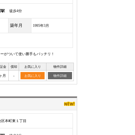
町駅
徒歩4分
築年月
1995年3月
ンターがついて使い勝手もバッチリ！
証金
償却
お気に入り
物件詳細
ヶ月
-
お気に入り
物件詳細
央区本町東１丁目