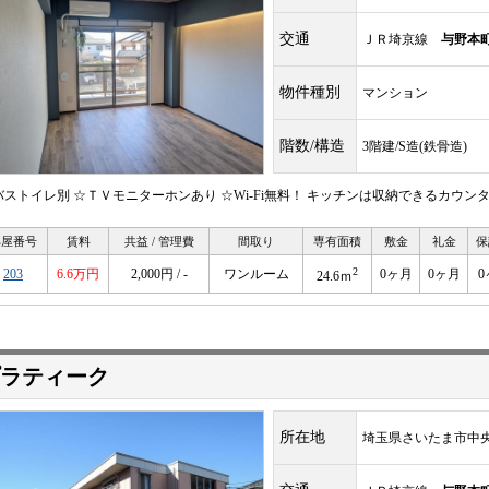
交通
ＪＲ埼京線
与野本
物件種別
マンション
階数/構造
3階建/S造(鉄骨造)
バストイレ別 ☆ＴＶモニターホンあり ☆Wi-Fi無料！ キッチンは収納できるカウ
部屋番号
賃料
共益 / 管理費
間取り
専有面積
敷金
礼金
保
2
203
6.6万円
2,000円 / -
ワンルーム
0ヶ月
0ヶ月
0
24.6ｍ
ラティーク
所在地
埼玉県さいたま市中