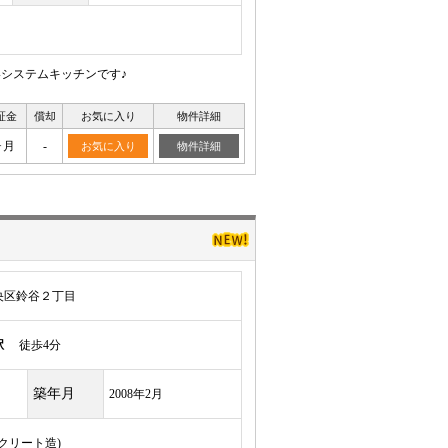
いシステムキッチンです♪
証金
償却
お気に入り
物件詳細
ヶ月
-
お気に入り
物件詳細
央区鈴谷２丁目
駅
徒歩4分
築年月
2008年2月
ンクリート造)