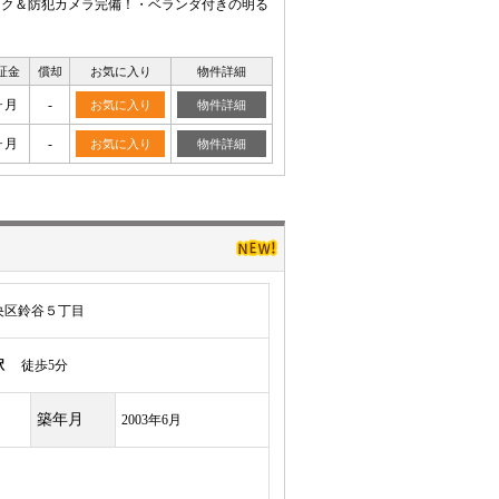
ック＆防犯カメラ完備！・ベランダ付きの明る
証金
償却
お気に入り
物件詳細
ヶ月
-
お気に入り
物件詳細
ヶ月
-
お気に入り
物件詳細
央区鈴谷５丁目
駅
徒歩5分
築年月
2003年6月