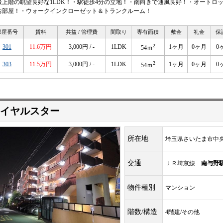
最上階の眺望良好な1LDK！・駅徒歩4分の立地！・南向きで通風良好！・オートロ
お部屋！・ウォークインクローゼット＆トランクルーム！
部屋番号
賃料
共益 / 管理費
間取り
専有面積
敷金
礼金
保
2
301
11.6万円
3,000円 / -
1LDK
1ヶ月
0ヶ月
0
54ｍ
2
303
11.5万円
3,000円 / -
1LDK
1ヶ月
0ヶ月
0
54ｍ
イヤルスター
所在地
埼玉県さいたま市中
交通
ＪＲ埼京線
南与野
物件種別
マンション
階数/構造
4階建/その他