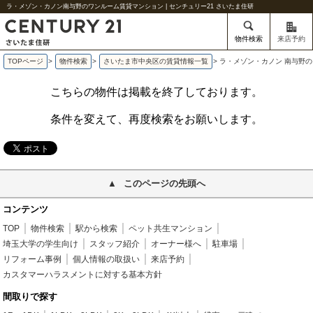
ラ・メゾン・カノン南与野のワンルーム賃貸マンション | センチュリー21 さいたま住研
物件検索
来店予約
TOPページ
>
物件検索
>
さいたま市中央区の賃貸情報一覧
>
ラ・メゾン・カノン 南与野
こちらの物件は掲載を終了しております。
条件を変えて、再度検索をお願いします。
このページの先頭へ
コンテンツ
TOP
物件検索
駅から検索
ペット共生マンション
埼玉大学の学生向け
スタッフ紹介
オーナー様へ
駐車場
リフォーム事例
個人情報の取扱い
来店予約
カスタマーハラスメントに対する基本方針
間取りで探す