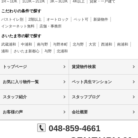
1R～1DK
1LDK～2LDK
3K～3LDK
4K以上
貸家・一戸建て
こだわりの条件で探す
バストイレ別
2階以上
オートロック
ペット可
新築物件
インターネット無料
店舗・事務所
さいたま市の駅で探す
武蔵浦和
中浦和
南与野
与野本町
北与野
大宮
西浦和
南浦和
浦和
さいたま新都心
与野
北浦和
トップページ
賃貸物件検索
お気に入り物件一覧
ペット共生マンション
スタッフ紹介
スタッフブログ
お客様の声
会社概要
048-859-4661