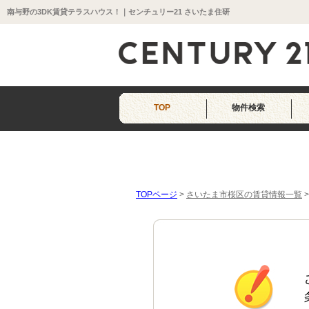
南与野の3DK賃貸テラスハウス！｜センチュリー21 さいたま住研
TOP
物件検索
TOPページ
>
さいたま市桜区の賃貸情報一覧