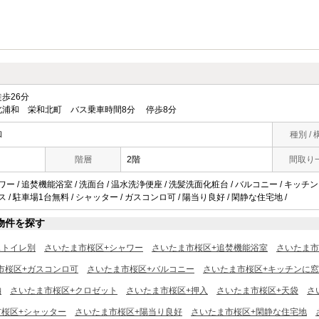
歩26分
北浦和 栄和北町 バス乗車時間8分 停歩8分
和
種別 / 
階層
2階
間取り
ワー / 追焚機能浴室 / 洗面台 / 温水洗浄便座 / 洗髪洗面化粧台 / バルコニー / キッチンに窓 
ス / 駐車場1台無料 / シャッター / ガスコンロ可 / 陽当り良好 / 閑静な住宅地 /
物件を探す
ストイレ別
さいたま市桜区+シャワー
さいたま市桜区+追焚機能浴室
さいたま市
市桜区+ガスコンロ可
さいたま市桜区+バルコニー
さいたま市桜区+キッチンに窓
納
さいたま市桜区+クロゼット
さいたま市桜区+押入
さいたま市桜区+天袋
さ
市桜区+シャッター
さいたま市桜区+陽当り良好
さいたま市桜区+閑静な住宅地