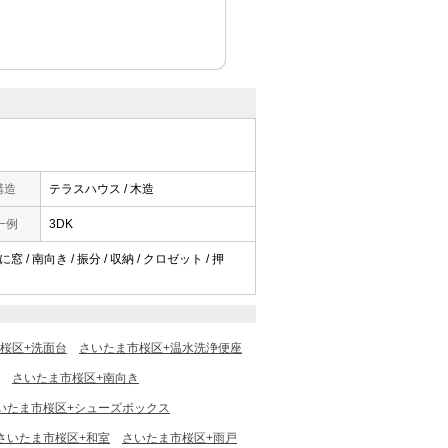
構造
テラスハウス / 木造
一例
3DK
/ 南向き / 振分 / 収納 / クロゼット / 押
桜区+洗面台
さいたま市桜区+温水洗浄便座
さいたま市桜区+南向き
いたま市桜区+シューズボックス
さいたま市桜区+和室
さいたま市桜区+雨戸