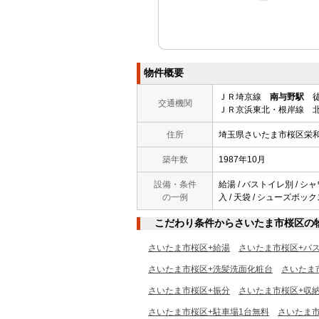
物件概要
ＪＲ埼京線
南与野駅
徒
交通機関
ＪＲ京浜東北・根岸線 
住所
埼玉県さいたま市桜区栄
築年数
1987年10月
設備・条件
給湯 / バストイレ別 / シャ
の一例
入 / 天袋 / シューズボック
こだわり条件からさいたま市桜区の
さいたま市桜区+給湯
さいたま市桜区+バ
さいたま市桜区+洗髪洗面化粧台
さいたま
さいたま市桜区+振分
さいたま市桜区+収
さいたま市桜区+駐車場1台無料
さいたま