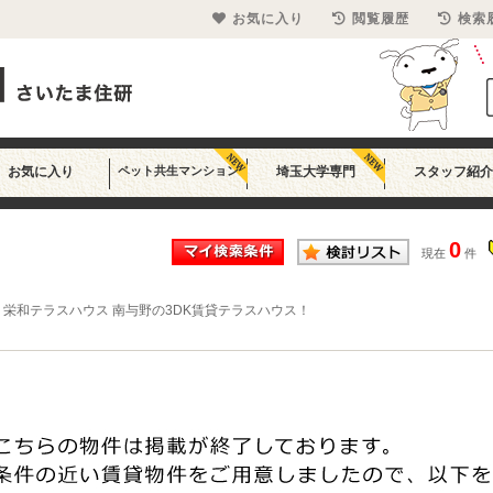
お気に入り
閲覧履歴
検索
お気に入り
ペット共生マンション
埼玉大学専門
スタッフ紹介
0
現在
件
>
栄和テラスハウス 南与野の3DK賃貸テラスハウス！