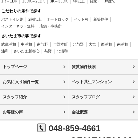
1R～1DK
1LDK～2LDK
3K～3LDK
4K以上
貸家・一戸建て
こだわりの条件で探す
バストイレ別
2階以上
オートロック
ペット可
新築物件
インターネット無料
店舗・事務所
さいたま市の駅で探す
武蔵浦和
中浦和
南与野
与野本町
北与野
大宮
西浦和
南浦和
浦和
さいたま新都心
与野
北浦和
トップページ
賃貸物件検索
お気に入り物件一覧
ペット共生マンション
スタッフ紹介
スタッフブログ
お客様の声
会社概要
048-859-4661