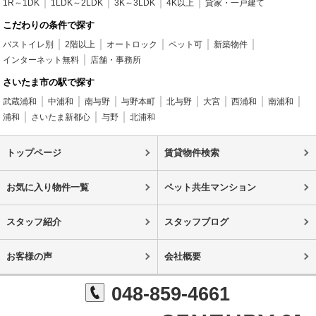
1R～1DK
1LDK～2LDK
3K～3LDK
4K以上
貸家・一戸建て
こだわりの条件で探す
バストイレ別
2階以上
オートロック
ペット可
新築物件
インターネット無料
店舗・事務所
さいたま市の駅で探す
武蔵浦和
中浦和
南与野
与野本町
北与野
大宮
西浦和
南浦和
浦和
さいたま新都心
与野
北浦和
トップページ
賃貸物件検索
お気に入り物件一覧
ペット共生マンション
スタッフ紹介
スタッフブログ
お客様の声
会社概要
048-859-4661