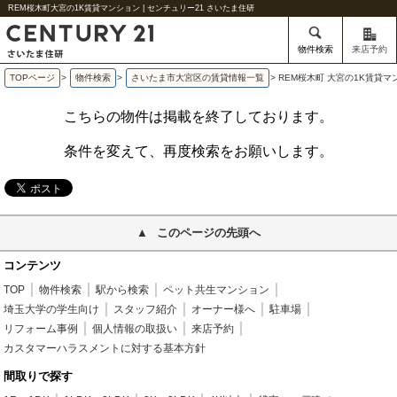
REM桜木町大宮の1K賃貸マンション | センチュリー21 さいたま住研
物件検索
来店予約
TOPページ
>
物件検索
>
さいたま市大宮区の賃貸情報一覧
>
REM桜木町 大宮の1K賃貸マ
こちらの物件は掲載を終了しております。
条件を変えて、再度検索をお願いします。
このページの先頭へ
コンテンツ
TOP
物件検索
駅から検索
ペット共生マンション
埼玉大学の学生向け
スタッフ紹介
オーナー様へ
駐車場
リフォーム事例
個人情報の取扱い
来店予約
カスタマーハラスメントに対する基本方針
間取りで探す