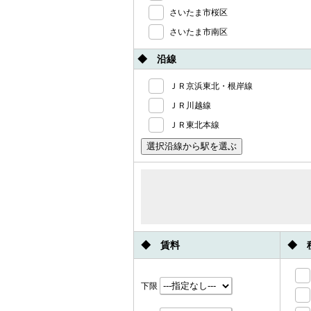
さいたま市桜区
さいたま市南区
◆ 沿線
ＪＲ京浜東北・根岸線
ＪＲ川越線
ＪＲ東北本線
◆ 賃料
◆ 
下限