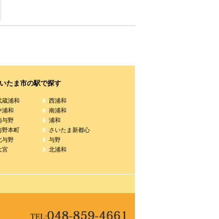
いたま市の駅で探す
武蔵浦和
西浦和
中浦和
南浦和
南与野
浦和
与野本町
さいたま新都心
北与野
与野
大宮
北浦和