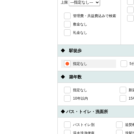
上限
管理費・共益費込みで検索
敷金なし
礼金なし
◆ 駅徒歩
指定なし
5
◆ 築年数
指定なし
新
10年以内
1
◆ バス・トイレ・洗面所
バストイレ別
追焚
温水洗浄便座
洗髪