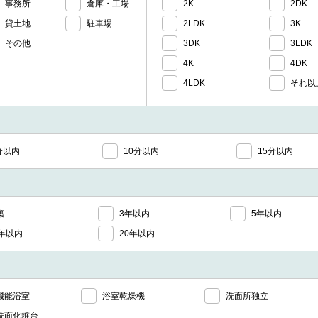
事務所
倉庫・工場
2K
2DK
貸土地
駐車場
2LDK
3K
その他
3DK
3LDK
4K
4DK
4LDK
それ以
分以内
10分以内
15分以内
築
3年以内
5年以内
5年以内
20年以内
機能浴室
浴室乾燥機
洗面所独立
洗面化粧台