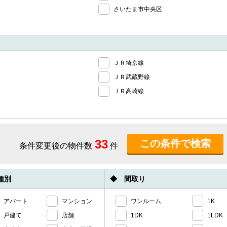
さいたま市中央区
ＪＲ埼京線
ＪＲ武蔵野線
ＪＲ高崎線
33
条件変更後の物件数
件
種別
◆ 間取り
アパート
マンション
ワンルーム
1K
戸建て
店舗
1DK
1LDK