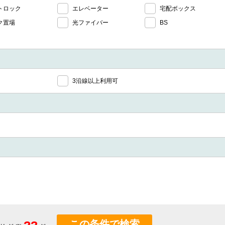
トロック
エレベーター
宅配ボックス
ク置場
光ファイバー
BS
3沿線以上利用可