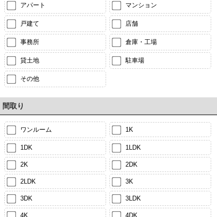
アパート
マンション
戸建て
店舗
事務所
倉庫・工場
貸土地
駐車場
その他
間取り
ワンルーム
1K
1DK
1LDK
2K
2DK
2LDK
3K
3DK
3LDK
4K
4DK