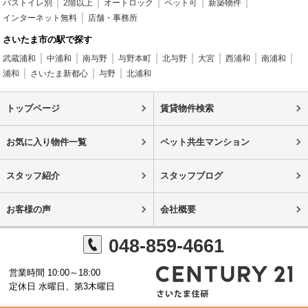
バストイレ別
2階以上
オートロック
ペット可
新築物件
インターネット無料
店舗・事務所
さいたま市の駅で探す
武蔵浦和
中浦和
南与野
与野本町
北与野
大宮
西浦和
南浦和
浦和
さいたま新都心
与野
北浦和
トップページ
賃貸物件検索
お気に入り物件一覧
ペット共生マンション
スタッフ紹介
スタッフブログ
お客様の声
会社概要
048-859-4661
営業時間 10:00～18:00
定休日 水曜日、第3木曜日