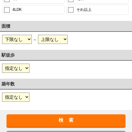
4LDK
それ以上
面積
～
駅徒歩
築年数