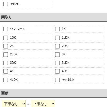
その他
間取り
ワンルーム
1K
1DK
1LDK
2K
2DK
2LDK
3K
3DK
3LDK
4K
4DK
4LDK
それ以上
面積
～