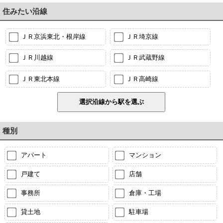
住みたい沿線
ＪＲ京浜東北・根岸線
ＪＲ埼京線
ＪＲ川越線
ＪＲ武蔵野線
ＪＲ東北本線
ＪＲ高崎線
種別
アパート
マンション
戸建て
店舗
事務所
倉庫・工場
貸土地
駐車場