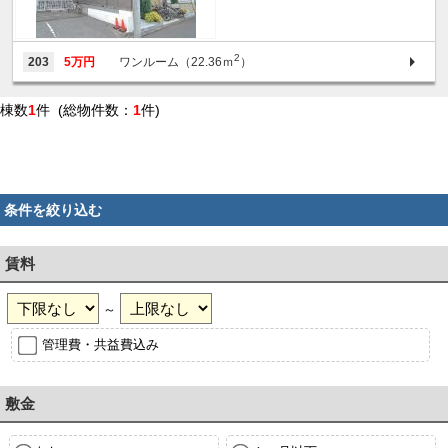
2
203
5万円
ワンルーム（22.36ｍ
）
棟数
1
件 (総物件数：
1
件)
条件を絞り込む
賃料
～
管理費・共益費込み
敷金