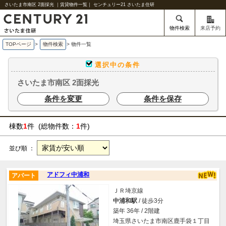
さいたま市南区 2面採光 ｜賃貸物件一覧｜ センチュリー21 さいたま住研
物件検索
来店予約
TOPページ
>
物件検索
>
物件一覧
選択中の条件
さいたま市南区 2面採光
条件を変更
条件を保存
棟数
1
件 (総物件数：
1
件)
並び順 ：
アドフィ中浦和
アパート
ＪＲ埼京線
中浦和駅
/ 徒歩3分
築年 36年 / 2階建
埼玉県さいたま市南区鹿手袋１丁目