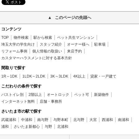
このページの先頭へ
コンテンツ
TOP
物件検索
駅から検索
ペット共生マンション
埼玉大学の学生向け
スタッフ紹介
オーナー様へ
駐車場
リフォーム事例
個人情報の取扱い
来店予約
カスタマーハラスメントに対する基本方針
間取りで探す
1R～1DK
1LDK～2LDK
3K～3LDK
4K以上
貸家・一戸建て
こだわりの条件で探す
バストイレ別
2階以上
オートロック
ペット可
新築物件
インターネット無料
店舗・事務所
さいたま市の駅で探す
武蔵浦和
中浦和
南与野
与野本町
北与野
大宮
西浦和
南浦和
浦和
さいたま新都心
与野
北浦和