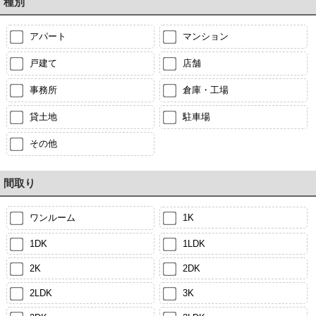
種別
アパート
マンション
戸建て
店舗
事務所
倉庫・工場
貸土地
駐車場
その他
間取り
ワンルーム
1K
1DK
1LDK
2K
2DK
2LDK
3K