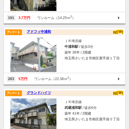
2
101
3.7万円
ワンルーム（14.25ｍ
）
アドフィ中浦和
アパート
ＪＲ埼京線
中浦和駅
/ 徒歩3分
築年 36年 / 2階建
埼玉県さいたま市南区鹿手袋１丁目
2
203
5万円
ワンルーム（22.36ｍ
）
グランドハイツ
アパート
ＪＲ埼京線
武蔵浦和駅
/ 徒歩6分
築年 41年 / 2階建
埼玉県さいたま市南区鹿手袋５丁目