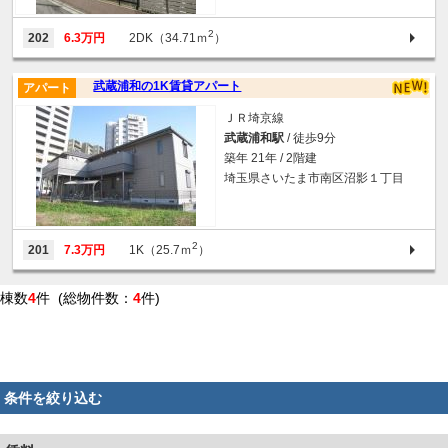
2
202
6.3万円
2DK（34.71ｍ
）
武蔵浦和の1K賃貸アパート
アパート
ＪＲ埼京線
武蔵浦和駅
/ 徒歩9分
築年 21年 / 2階建
埼玉県さいたま市南区沼影１丁目
2
201
7.3万円
1K（25.7ｍ
）
棟数
4
件 (総物件数：
4
件)
条件を絞り込む