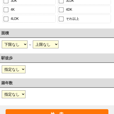
3DK
3LDK
4K
4DK
4LDK
それ以上
面積
～
駅徒歩
築年数