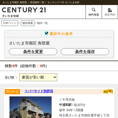
さいたま市南区 角部屋 ｜賃貸物件一覧｜ センチュリー21 さいたま住研
物件検索
来店予約
TOPページ
>
物件検索
>
物件一覧
選択中の条件
さいたま市南区 角部屋
条件を変更
条件を保存
棟数
4
件 (総物件数：
4
件)
並び順 ：
リバーサイド別所沼
アパート
ＪＲ埼京線
中浦和駅
/ 徒歩5分
築年 34年 / 2階建
埼玉県さいたま市南区鹿手袋１丁目