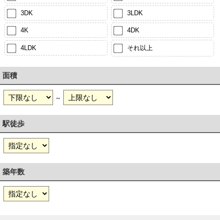
3DK
3LDK
4K
4DK
4LDK
それ以上
面積
～
駅徒歩
築年数