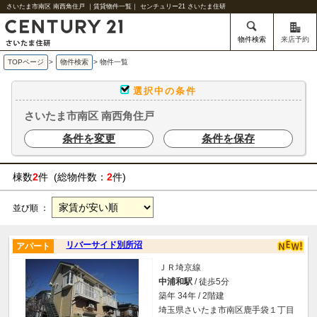
さいたま市南区 南西角住戸 ｜賃貸物件一覧｜ センチュリー21 さいたま住研
物件検索
来店予約
TOPページ
>
物件検索
>
物件一覧
選択中の条件
さいたま市南区 南西角住戸
条件を変更
条件を保存
棟数
2
件 (総物件数：
2
件)
並び順 ：
リバーサイド別所沼
アパート
ＪＲ埼京線
中浦和駅
/ 徒歩5分
築年 34年 / 2階建
埼玉県さいたま市南区鹿手袋１丁目