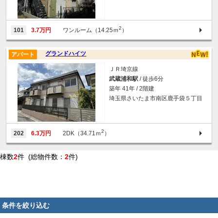
2
101
3.7万円
ワンルーム（14.25ｍ
）
グランドハイツ
アパート
ＪＲ埼京線
武蔵浦和駅
/ 徒歩6分
築年 41年 / 2階建
埼玉県さいたま市南区鹿手袋５丁目
2
202
6.3万円
2DK（34.71ｍ
）
棟数
2
件 (総物件数：
2
件)
条件を絞り込む