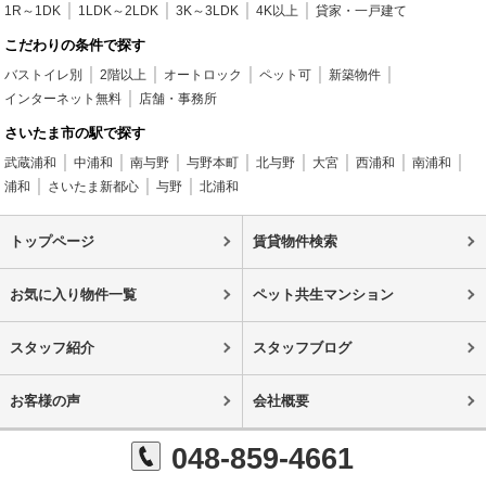
1R～1DK
1LDK～2LDK
3K～3LDK
4K以上
貸家・一戸建て
こだわりの条件で探す
バストイレ別
2階以上
オートロック
ペット可
新築物件
インターネット無料
店舗・事務所
さいたま市の駅で探す
武蔵浦和
中浦和
南与野
与野本町
北与野
大宮
西浦和
南浦和
浦和
さいたま新都心
与野
北浦和
トップページ
賃貸物件検索
お気に入り物件一覧
ペット共生マンション
スタッフ紹介
スタッフブログ
お客様の声
会社概要
048-859-4661