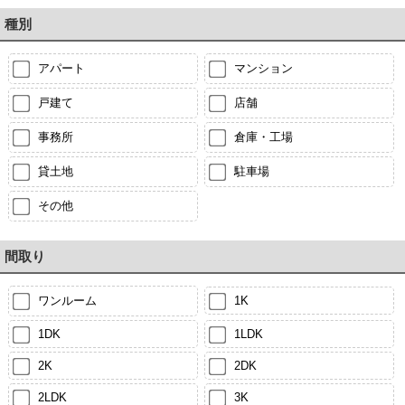
種別
アパート
マンション
戸建て
店舗
事務所
倉庫・工場
貸土地
駐車場
その他
間取り
ワンルーム
1K
1DK
1LDK
2K
2DK
2LDK
3K