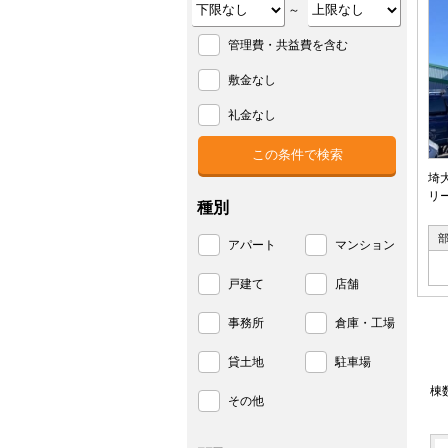
～
管理費・共益費を含む
敷金なし
礼金なし
埼
リ
種別
アパート
マンション
戸建て
店舗
事務所
倉庫・工場
貸土地
駐車場
棟
その他