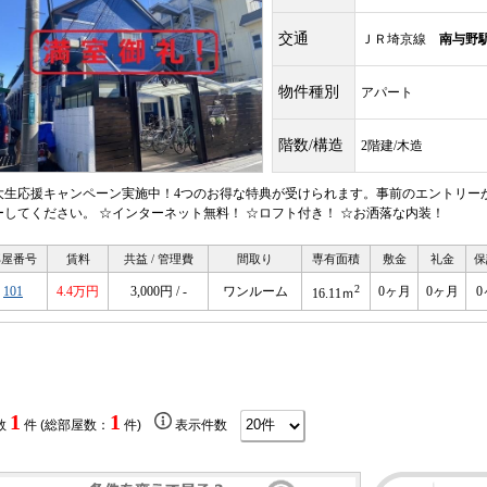
交通
ＪＲ埼京線
南与野
物件種別
アパート
階数/構造
2階建/木造
大生応援キャンペーン実施中！4つのお得な特典が受けられます。事前のエントリー
ーしてください。 ☆インターネット無料！ ☆ロフト付き！ ☆お洒落な内装！
部屋番号
賃料
共益 / 管理費
間取り
専有面積
敷金
礼金
保
2
101
4.4万円
3,000円 / -
ワンルーム
0ヶ月
0ヶ月
0
16.11ｍ
1
1
数
件 (総部屋数：
件)
表示件数