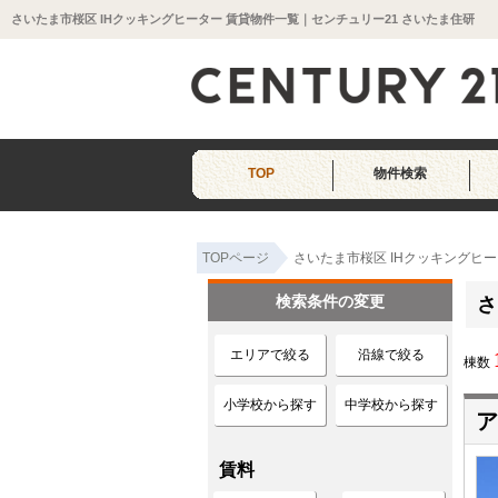
さいたま市桜区 IHクッキングヒーター 賃貸物件一覧｜センチュリー21 さいたま住研
TOP
物件検索
TOPページ
さいたま市桜区 IHクッキングヒ
検索条件の変更
さ
エリアで絞る
沿線で絞る
棟数
小学校から探す
中学校から探す
ア
賃料