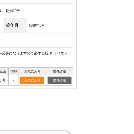
駅
徒歩19分
築年月
1989年3月
が必要になりますので必ず当社HPよりエント
証金
償却
お気に入り
物件詳細
ヶ月
-
お気に入り
物件詳細