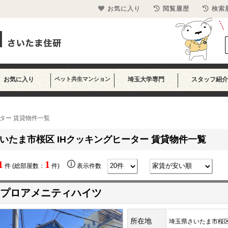
お気に入り
閲覧履歴
検索
お気に入り
ペット共生マンション
埼玉大学専門
スタッフ紹介
ーター 賃貸物件一覧
いたま市桜区 IHクッキングヒーター 賃貸物件一覧
1
1
件 (総部屋数：
件)
表示件数
プロアメニティハイツ
所在地
埼玉県さいたま市桜