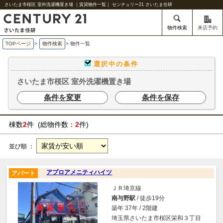
さいたま市桜区 室外洗濯機置き場 ｜賃貸物件一覧｜ センチュリー21 さいたま住研
物件検索
来店予約
TOPページ
>
物件検索
>
物件一覧
選択中の条件
さいたま市桜区 室外洗濯機置き場
条件を変更
条件を保存
棟数
2
件 (総物件数：
2
件)
並び順 ：
アプロアメニティハイツ
アパート
ＪＲ埼京線
南与野駅
/ 徒歩19分
築年 37年 / 2階建
埼玉県さいたま市桜区栄和３丁目