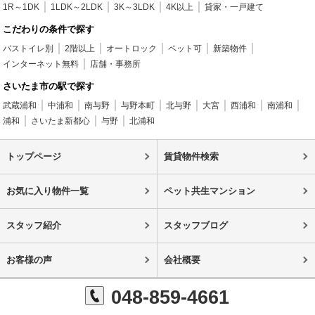
1R～1DK
1LDK～2LDK
3K～3LDK
4K以上
貸家・一戸建て
こだわりの条件で探す
バストイレ別
2階以上
オートロック
ペット可
新築物件
インターネット無料
店舗・事務所
さいたま市の駅で探す
武蔵浦和
中浦和
南与野
与野本町
北与野
大宮
西浦和
南浦和
浦和
さいたま新都心
与野
北浦和
トップページ
賃貸物件検索
お気に入り物件一覧
ペット共生マンション
スタッフ紹介
スタッフブログ
お客様の声
会社概要
048-859-4661