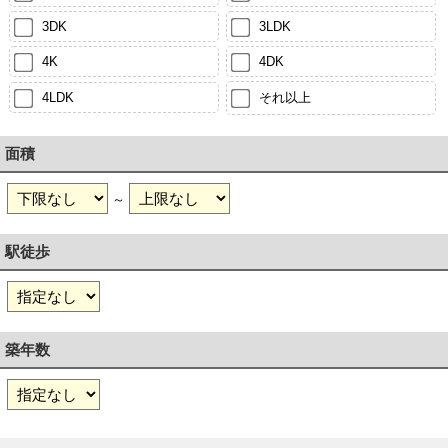
3DK
3LDK
4K
4DK
4LDK
それ以上
面積
～
駅徒歩
築年数