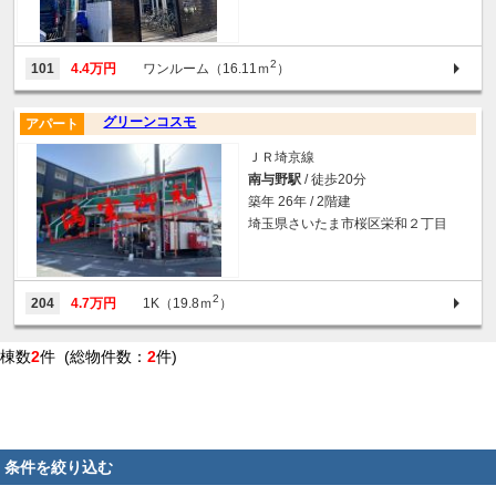
2
101
4.4万円
ワンルーム（16.11ｍ
）
グリーンコスモ
アパート
ＪＲ埼京線
南与野駅
/ 徒歩20分
築年 26年 / 2階建
埼玉県さいたま市桜区栄和２丁目
2
204
4.7万円
1K（19.8ｍ
）
棟数
2
件 (総物件数：
2
件)
条件を絞り込む