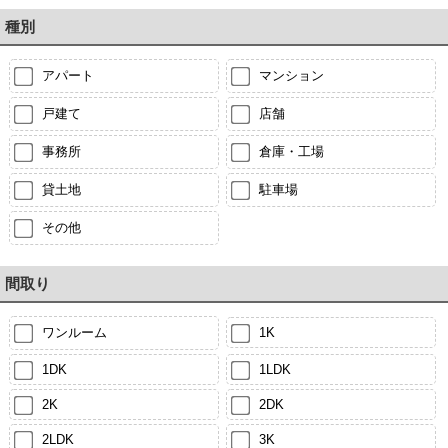
種別
アパート
マンション
戸建て
店舗
事務所
倉庫・工場
貸土地
駐車場
その他
間取り
ワンルーム
1K
1DK
1LDK
2K
2DK
2LDK
3K