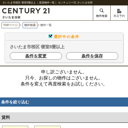
さいたま市桜区 寝室8畳以上 ｜賃貸物件一覧｜ センチュリー21 さいたま住研
物件検索
来店予約
TOPページ
>
物件検索
>
物件一覧
選択中の条件
さいたま市桜区 寝室8畳以上
条件を変更
条件を保存
申し訳ございません。
只今、お探しの物件はございません。
条件を変えて再度検索をお試しください。
条件を絞り込む
賃料