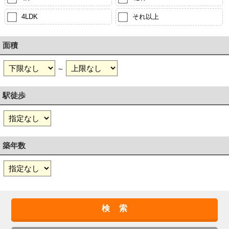
4LDK
それ以上
面積
～
駅徒歩
築年数