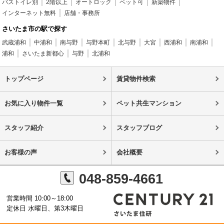
バストイレ別
2階以上
オートロック
ペット可
新築物件
インターネット無料
店舗・事務所
さいたま市の駅で探す
武蔵浦和
中浦和
南与野
与野本町
北与野
大宮
西浦和
南浦和
浦和
さいたま新都心
与野
北浦和
トップページ
賃貸物件検索
お気に入り物件一覧
ペット共生マンション
スタッフ紹介
スタッフブログ
お客様の声
会社概要
048-859-4661
営業時間 10:00～18:00
定休日 水曜日、第3木曜日