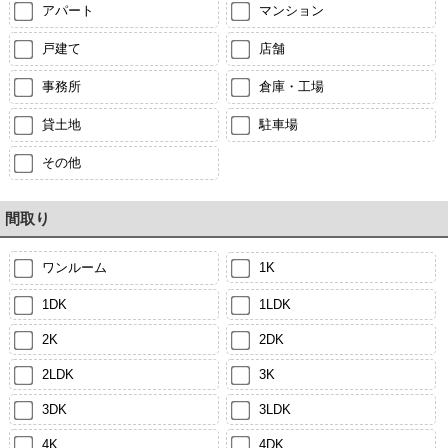
アパート
マンション
戸建て
店舗
事務所
倉庫・工場
貸土地
駐車場
その他
間取り
ワンルーム
1K
1DK
1LDK
2K
2DK
2LDK
3K
3DK
3LDK
4K
4DK