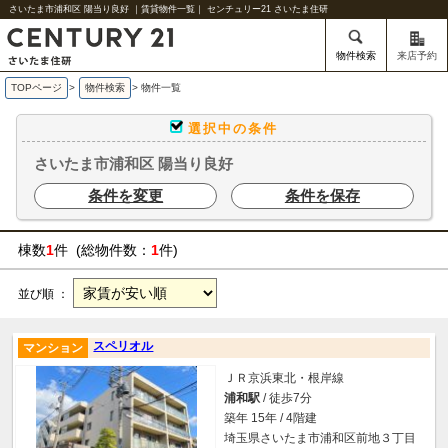
さいたま市浦和区 陽当り良好 ｜賃貸物件一覧｜ センチュリー21 さいたま住研
物件検索
来店予約
TOPページ
>
物件検索
>
物件一覧
選択中の条件
さいたま市浦和区 陽当り良好
条件を変更
条件を保存
棟数
1
件 (総物件数：
1
件)
並び順 ：
スペリオル
マンション
ＪＲ京浜東北・根岸線
浦和駅
/ 徒歩7分
築年 15年 / 4階建
埼玉県さいたま市浦和区前地３丁目