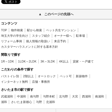
このページの先頭へ
コンテンツ
TOP
物件検索
駅から検索
ペット共生マンション
埼玉大学の学生向け
スタッフ紹介
オーナー様へ
駐車場
リフォーム事例
個人情報の取扱い
来店予約
カスタマーハラスメントに対する基本方針
間取りで探す
1R～1DK
1LDK～2LDK
3K～3LDK
4K以上
貸家・一戸建て
こだわりの条件で探す
バストイレ別
2階以上
オートロック
ペット可
新築物件
インターネット無料
店舗・事務所
さいたま市の駅で探す
武蔵浦和
中浦和
南与野
与野本町
北与野
大宮
西浦和
南浦和
浦和
さいたま新都心
与野
北浦和