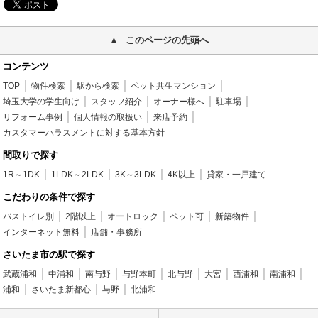
このページの先頭へ
コンテンツ
TOP
物件検索
駅から検索
ペット共生マンション
埼玉大学の学生向け
スタッフ紹介
オーナー様へ
駐車場
リフォーム事例
個人情報の取扱い
来店予約
カスタマーハラスメントに対する基本方針
間取りで探す
1R～1DK
1LDK～2LDK
3K～3LDK
4K以上
貸家・一戸建て
こだわりの条件で探す
バストイレ別
2階以上
オートロック
ペット可
新築物件
インターネット無料
店舗・事務所
さいたま市の駅で探す
武蔵浦和
中浦和
南与野
与野本町
北与野
大宮
西浦和
南浦和
浦和
さいたま新都心
与野
北浦和