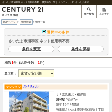
さいたま市浦和区 ネット使用料不要 ｜賃貸物件一覧｜ センチュリー21 さいたま住研
物件検索
来店予約
TOPページ
>
物件検索
>
物件一覧
選択中の条件
さいたま市浦和区 ネット使用料不要
条件を変更
条件を保存
棟数
1
件 (総物件数：
1
件)
並び順 ：
スペリオル
マンション
ＪＲ京浜東北・根岸線
浦和駅
/ 徒歩7分
築年 15年 / 4階建
埼玉県さいたま市浦和区前地３丁目