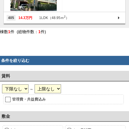
2
405
14.3万円
1LDK（48.95ｍ
）
棟数
1
件 (総物件数：
1
件)
条件を絞り込む
賃料
～
管理費・共益費込み
敷金