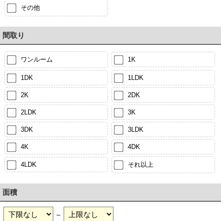
その他
間取り
ワンルーム
1K
1DK
1LDK
2K
2DK
2LDK
3K
3DK
3LDK
4K
4DK
4LDK
それ以上
面積
～