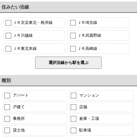
住みたい沿線
ＪＲ京浜東北・根岸線
ＪＲ埼京線
ＪＲ川越線
ＪＲ武蔵野線
ＪＲ東北本線
ＪＲ高崎線
種別
アパート
マンション
戸建て
店舗
事務所
倉庫・工場
貸土地
駐車場