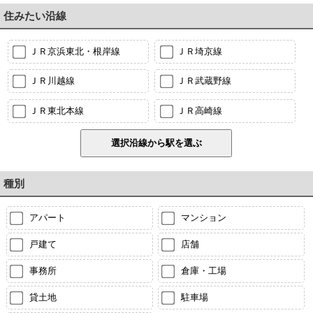
住みたい沿線
ＪＲ京浜東北・根岸線
ＪＲ埼京線
ＪＲ川越線
ＪＲ武蔵野線
ＪＲ東北本線
ＪＲ高崎線
種別
アパート
マンション
戸建て
店舗
事務所
倉庫・工場
貸土地
駐車場