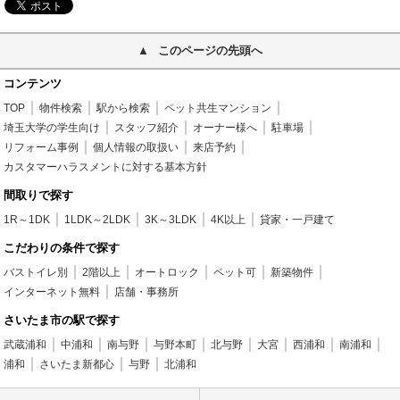
このページの先頭へ
コンテンツ
TOP
物件検索
駅から検索
ペット共生マンション
埼玉大学の学生向け
スタッフ紹介
オーナー様へ
駐車場
リフォーム事例
個人情報の取扱い
来店予約
カスタマーハラスメントに対する基本方針
間取りで探す
1R～1DK
1LDK～2LDK
3K～3LDK
4K以上
貸家・一戸建て
こだわりの条件で探す
バストイレ別
2階以上
オートロック
ペット可
新築物件
インターネット無料
店舗・事務所
さいたま市の駅で探す
武蔵浦和
中浦和
南与野
与野本町
北与野
大宮
西浦和
南浦和
浦和
さいたま新都心
与野
北浦和