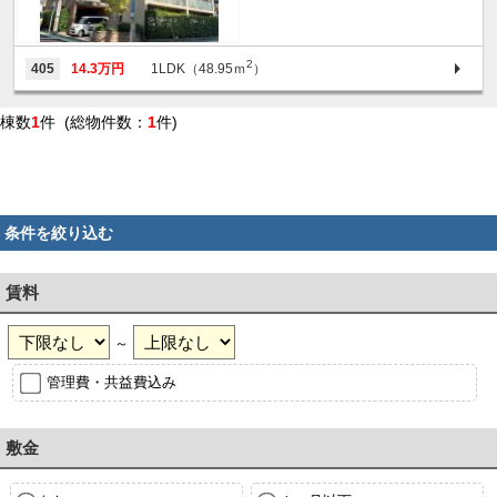
2
405
14.3万円
1LDK（48.95ｍ
）
棟数
1
件 (総物件数：
1
件)
条件を絞り込む
賃料
～
管理費・共益費込み
敷金