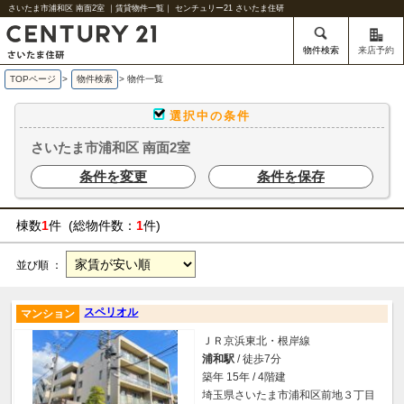
さいたま市浦和区 南面2室 ｜賃貸物件一覧｜ センチュリー21 さいたま住研
物件検索
来店予約
TOPページ
>
物件検索
>
物件一覧
選択中の条件
さいたま市浦和区 南面2室
条件を変更
条件を保存
棟数
1
件 (総物件数：
1
件)
並び順 ：
スペリオル
マンション
ＪＲ京浜東北・根岸線
浦和駅
/ 徒歩7分
築年 15年 / 4階建
埼玉県さいたま市浦和区前地３丁目