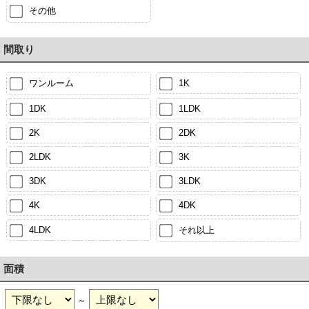
その他
間取り
ワンルーム
1K
1DK
1LDK
2K
2DK
2LDK
3K
3DK
3LDK
4K
4DK
4LDK
それ以上
面積
～